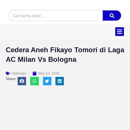
Skip
to
Search
content
Hukum & K
Ekonomi & B
Tentang Kam
Cedera Aneh Fikayo Tomori di Laga
AC Milan Vs Bologna
Olahraga
May 10, 2025
Share :