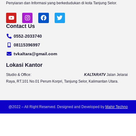
Penyiaran dan Informasi yang berkedudukan di kota Tanjung Selor.
Y
I
F
T
o
n
a
w
Contact Us
u
s
c
i
t
t
e
t
0552-2033740
u
a
b
t
b
g
o
e
08115396997
e
r
o
r
tvkaltara@gmail.com
a
k
m
Lokasi Kantor
Studio & Office:
KALTARATV
Jalan Jelarai
Raya, RT.101 No.01 Perum Korpri, Tanjung Selor, Kalimantan Utara.
@2022 – All Right Reserved. Designed and Developed by
Mahir Techno