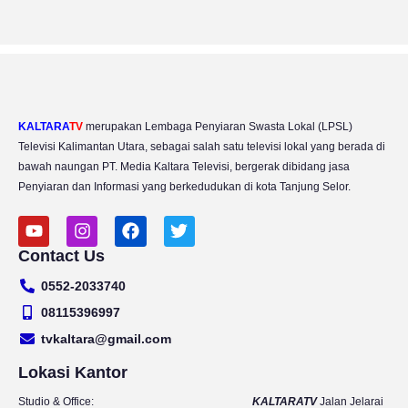
KALTARA
TV
merupakan Lembaga Penyiaran Swasta Lokal (LPSL)
Televisi Kalimantan Utara, sebagai salah satu televisi lokal yang berada di
bawah naungan PT. Media Kaltara Televisi, bergerak dibidang jasa
Penyiaran dan Informasi yang berkedudukan di kota Tanjung Selor.
Y
I
F
T
o
n
a
w
Contact Us
u
s
c
i
t
t
e
t
0552-2033740
u
a
b
t
b
g
o
e
08115396997
e
r
o
r
tvkaltara@gmail.com
a
k
m
Lokasi Kantor
Studio & Office:
KALTARATV
Jalan Jelarai