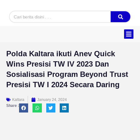
Skip
to
Search
content
Hukum & K
Ekonomi & B
Tentang Kam
Polda Kaltara ikuti Anev Quick
Wins Presisi TW IV 2023 Dan
Sosialisasi Program Beyond Trust
Presisi TW I 2024 Secara Daring
Kaltara
January 24, 2024
Share :