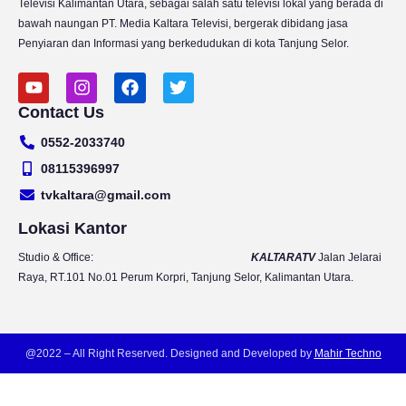
Televisi Kalimantan Utara, sebagai salah satu televisi lokal yang berada di
bawah naungan PT. Media Kaltara Televisi, bergerak dibidang jasa
Penyiaran dan Informasi yang berkedudukan di kota Tanjung Selor.
Y
I
F
T
o
n
a
w
Contact Us
u
s
c
i
t
t
e
t
0552-2033740
u
a
b
t
b
g
o
e
08115396997
e
r
o
r
tvkaltara@gmail.com
a
k
m
Lokasi Kantor
Studio & Office:
KALTARATV
Jalan Jelarai
Raya, RT.101 No.01 Perum Korpri, Tanjung Selor, Kalimantan Utara.
@2022 – All Right Reserved. Designed and Developed by
Mahir Techno