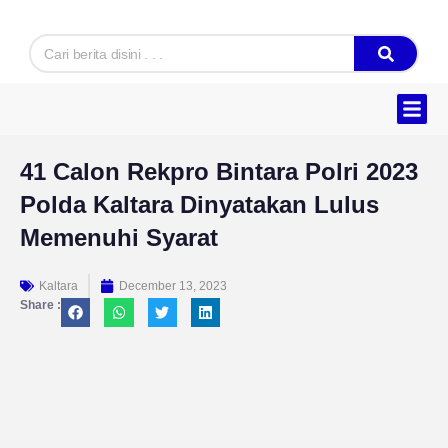
Skip
to
Search
content
Hukum & K
Ekonomi & B
Tentang Kam
41 Calon Rekpro Bintara Polri 2023
Polda Kaltara Dinyatakan Lulus
Memenuhi Syarat
Kaltara
December 13, 2023
Share :