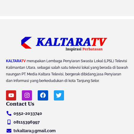
KALTARA
TV
merupakan Lembaga Penyiaran Swasta Lokal (LPSL) Televisi
Kalimantan Utara, sebagai salah satu televisi lokal yang berada di bawah
naungan PT. Media Kaltara Televisi, bergerak dibidang jasa Penyiaran
dan Informasi yang berkedudukan di kota Tanjung Selor.
Y
I
F
T
o
n
a
w
Contact Us
u
s
c
i
t
t
e
t
0552-2033740
u
a
b
t
b
g
o
e
08115396997
e
r
o
r
tvkaltara@gmail.com
a
k