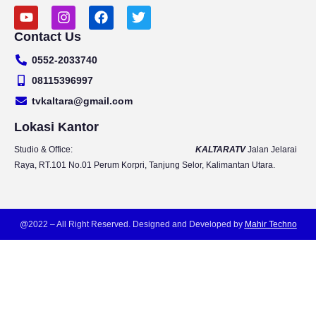
Y
I
F
T
o
n
a
w
Contact Us
u
s
c
i
t
t
e
t
0552-2033740
u
a
b
t
b
g
o
e
08115396997
e
r
o
r
tvkaltara@gmail.com
a
k
m
Lokasi Kantor
Studio & Office:
KALTARATV
Jalan Jelarai
Raya, RT.101 No.01 Perum Korpri, Tanjung Selor, Kalimantan Utara.
@2022 – All Right Reserved. Designed and Developed by
Mahir Techno