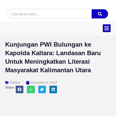
Skip
to
Search
content
Hukum & K
Ekonomi & B
Tentang Kam
Kunjungan PWI Bulungan ke
Kapolda Kaltara: Landasan Baru
Untuk Meningkatkan Literasi
Masyarakat Kalimantan Utara
Kaltara
December 6, 2024
Share :