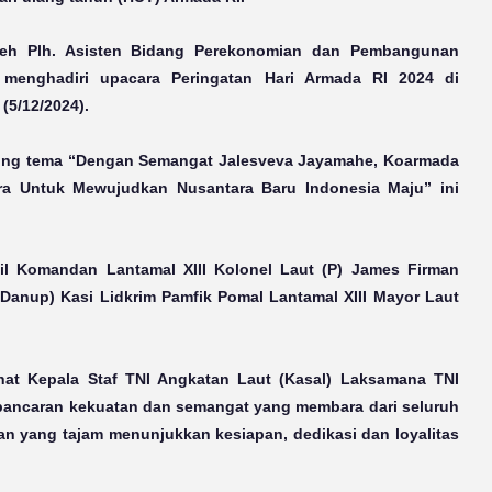
 oleh Plh. Asisten Bidang Perekonomian dan Pembangunan
., menghadiri upacara Peringatan Hari Armada RI 2024 di
(5/12/2024).
ung tema “Dengan Semangat Jalesveva Jayamahe, Koarmada
ra Untuk Mewujudkan Nusantara Baru Indonesia Maju” ini
kil Komandan Lantamal XIII Kolonel Laut (P) James Firman
Danup) Kasi Lidkrim Pamfik Pomal Lantamal XIII Mayor Laut
t Kepala Staf TNI Angkatan Laut (Kasal) Laksamana TNI
ancaran kekuatan dan semangat yang membara dari seluruh
apan yang tajam menunjukkan kesiapan, dedikasi dan loyalitas