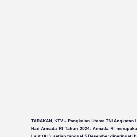
TARAKAN, KTV
– Pangkalan Utama TNI Angkatan L
Hari Armada RI Tahun 2024. Armada RI merupaka
Laut (AL), setiap tanggal 5 Desember diperingati 