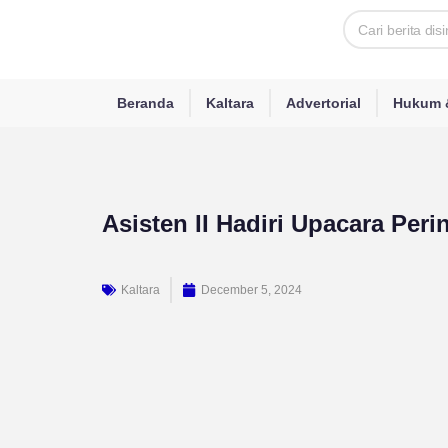
Skip
Search
to
content
Beranda
Kaltara
Advertorial
Hukum &
Asisten II Hadiri Upacara Per
Kaltara
December 5, 2024