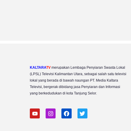
KALTARA
TV
merupakan Lembaga Penyiaran Swasta Lokal
(LPSL) Televisi Kalimantan Utara, sebagai salah satu televisi
lokal yang berada di bawah naungan PT. Media Kaltara
Televisi, bergerak dibidang jasa Penyiaran dan Informasi
yang berkedudukan di kota Tanjung Selor.
Y
I
F
T
o
n
a
w
u
s
c
i
t
t
e
t
u
a
b
t