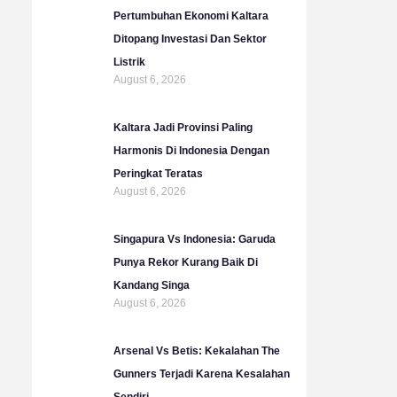
b
g
o
e
Pertumbuhan Ekonomi Kaltara
e
r
o
r
Ditopang Investasi Dan Sektor
a
k
Listrik
m
August 6, 2026
Kaltara Jadi Provinsi Paling
Harmonis Di Indonesia Dengan
Peringkat Teratas
August 6, 2026
Singapura Vs Indonesia: Garuda
Punya Rekor Kurang Baik Di
Kandang Singa
August 6, 2026
Arsenal Vs Betis: Kekalahan The
Gunners Terjadi Karena Kesalahan
Sendiri