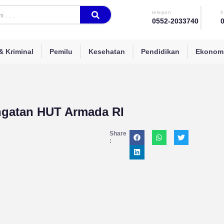
telepon
h
0552-2033740
 Kriminal
Pemilu
Kesehatan
Pendidikan
Ekonomi
ingatan HUT Armada RI
Share
: