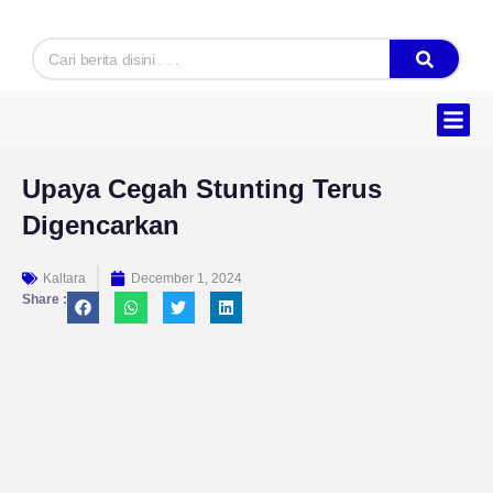
Skip
to
Search
content
Hukum & K
Ekonomi & B
Tentang Kam
Upaya Cegah Stunting Terus
Digencarkan
Kaltara
December 1, 2024
Share :