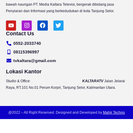
bawah naungan PT. Media Kaltara Televisi, bergerak dibidang jasa
Penyiaran dan Informasi yang berkedudukan di kota Tanjung Selor.
Y
I
F
T
o
n
a
w
Contact Us
u
s
c
i
t
t
e
t
0552-2033740
u
a
b
t
b
g
o
e
08115396997
e
r
o
r
tvkaltara@gmail.com
a
k
m
Lokasi Kantor
Studio & Office:
KALTARATV
Jalan Jelarai
Raya, RT.101 No.01 Perum Korpri, Tanjung Selor, Kalimantan Utara.
@2022 – All Right Reserved. Designed and Developed by
Mahir Techno