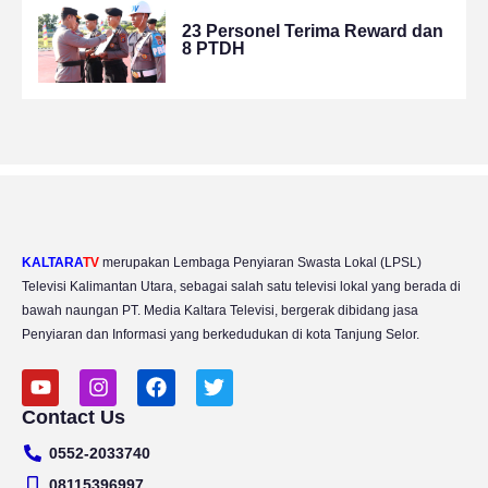
23 Personel Terima Reward dan
8 PTDH
KALTARA
TV
merupakan Lembaga Penyiaran Swasta Lokal (LPSL)
Televisi Kalimantan Utara, sebagai salah satu televisi lokal yang berada di
bawah naungan PT. Media Kaltara Televisi, bergerak dibidang jasa
Penyiaran dan Informasi yang berkedudukan di kota Tanjung Selor.
Y
I
F
T
o
n
a
w
Contact Us
u
s
c
i
t
t
e
t
0552-2033740
u
a
b
t
b
g
o
e
08115396997