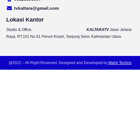
e
r
o
r
tvkaltara@gmail.com
a
k
m
Lokasi Kantor
Studio & Office:
KALTARATV
Jalan Jelarai
Raya, RT.101 No.01 Perum Korpri, Tanjung Selor, Kalimantan Utara.
@2022 – All Right Reserved. Designed and Developed by
Mahir Techno