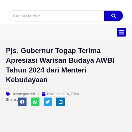
Skip
to
Search
content
Hukum & K
Ekonomi & B
Tentang Kam
Pjs. Gubernur Togap Terima
Apresiasi Warisan Budaya AWBI
Tahun 2024 dari Menteri
Kebudayaan
Uncategorized
November 16, 2024
Share :