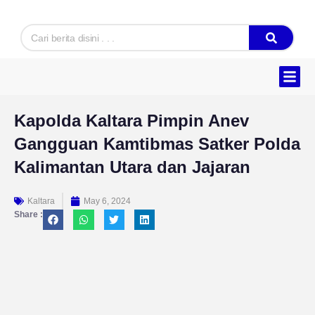
Skip
to
Search
content
Hukum & K
Ekonomi & B
Tentang Kam
Kapolda Kaltara Pimpin Anev
Gangguan Kamtibmas Satker Polda
Kalimantan Utara dan Jajaran
Kaltara
May 6, 2024
Share :