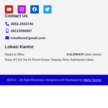
Y
I
F
T
o
n
a
w
Contact Us
u
s
c
i
t
t
e
t
0552-2033740
u
a
b
t
b
g
o
e
08115396997
e
r
o
r
tvkaltara@gmail.com
a
k
m
Lokasi Kantor
Studio & Office:
KALTARATV
Jalan Jelarai
Raya, RT.101 No.01 Perum Korpri, Tanjung Selor, Kalimantan Utara.
@2022 – All Right Reserved. Designed and Developed by
Mahir Techno