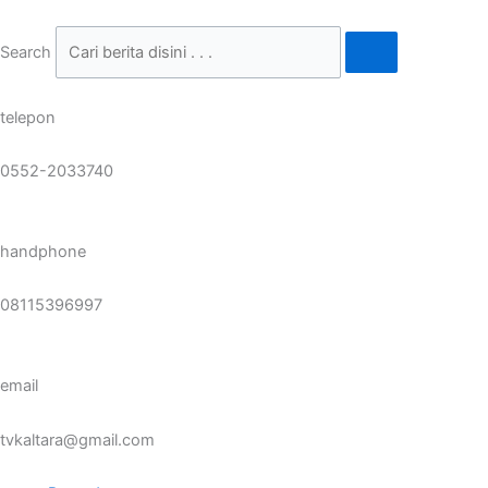
Skip
to
Search
content
telepon
0552-2033740
handphone
08115396997
email
tvkaltara@gmail.com