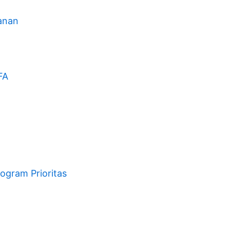
kanan
FA
ogram Prioritas