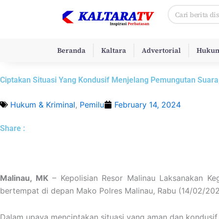
Skip
Search
to
content
Beranda
Kaltara
Advertorial
Hukum
Ciptakan Situasi Yang Kondusif Menjelang Pemungutan Suara,
Hukum & Kriminal
,
Pemilu
February 14, 2024
Share :
Malinau, MK
– Kepolisian Resor Malinau Laksanakan Keg
bertempat di depan Mako Polres Malinau, Rabu (14/02/202
Dalam upaya menciptakan situasi yang aman dan kondusif, 