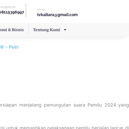
handphone
email
08115396997
tvkaltara@gmail.com
omi & Bisnis
Tentang Kami
I – Polri
persiapan menjelang pemungutan suara Pemilu 2024 yang
gi untuk memastikan pelaksanaan pemilu berjalan lancar di