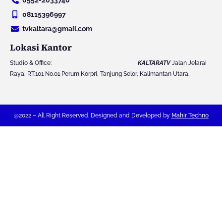
0552-2033740
u
a
b
t
b
g
o
e
08115396997
e
r
o
r
tvkaltara@gmail.com
a
k
m
Lokasi Kantor
Studio & Office:
KALTARATV
Jalan Jelarai
Raya, RT.101 No.01 Perum Korpri, Tanjung Selor, Kalimantan Utara.
@2022 – All Right Reserved. Designed and Developed by
Mahir Techno