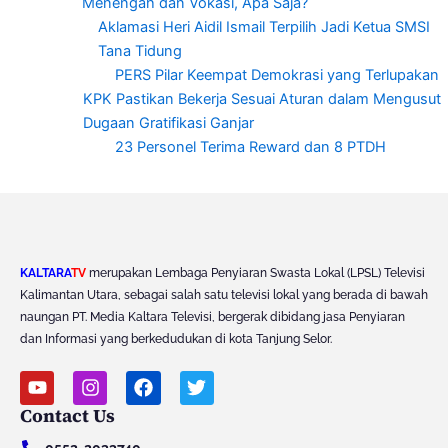
Menengah dan Vokasi, Apa Saja?
Aklamasi Heri Aidil Ismail Terpilih Jadi Ketua SMSI
Tana Tidung
PERS Pilar Keempat Demokrasi yang Terlupakan
KPK Pastikan Bekerja Sesuai Aturan dalam Mengusut
Dugaan Gratifikasi Ganjar
23 Personel Terima Reward dan 8 PTDH
KALTARA
TV
merupakan Lembaga Penyiaran Swasta Lokal (LPSL) Televisi
Kalimantan Utara, sebagai salah satu televisi lokal yang berada di bawah
naungan PT. Media Kaltara Televisi, bergerak dibidang jasa Penyiaran
dan Informasi yang berkedudukan di kota Tanjung Selor.
Y
I
F
T
o
n
a
w
Contact Us
u
s
c
i
t
t
e
t