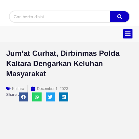
Skip
to
Search
content
Jum’at Curhat, Dirbinmas Polda
Kaltara Dengarkan Keluhan
Masyarakat
Kaltara
December 1, 2023
Share :