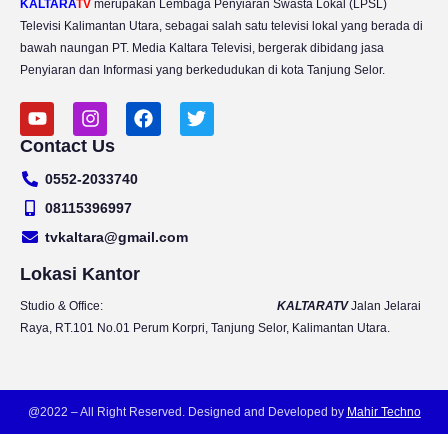
KALTARA
TV
merupakan Lembaga Penyiaran Swasta Lokal (LPSL)
Televisi Kalimantan Utara, sebagai salah satu televisi lokal yang berada di
bawah naungan PT. Media Kaltara Televisi, bergerak dibidang jasa
Penyiaran dan Informasi yang berkedudukan di kota Tanjung Selor.
Y
I
F
T
o
n
a
w
Contact Us
u
s
c
i
t
t
e
t
0552-2033740
u
a
b
t
b
g
o
e
08115396997
e
r
o
r
tvkaltara@gmail.com
a
k
m
Lokasi Kantor
Studio & Office:
KALTARATV
Jalan Jelarai
Raya, RT.101 No.01 Perum Korpri, Tanjung Selor, Kalimantan Utara.
@2022 – All Right Reserved. Designed and Developed by
Mahir Techno