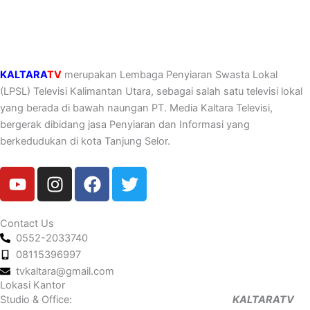
KALTARA
TV
merupakan Lembaga Penyiaran Swasta Lokal
(LPSL) Televisi Kalimantan Utara, sebagai salah satu televisi lokal
yang berada di bawah naungan PT. Media Kaltara Televisi,
bergerak dibidang jasa Penyiaran dan Informasi yang
berkedudukan di kota Tanjung Selor.
Y
I
F
T
o
n
a
w
u
s
c
i
t
t
e
t
Contact Us
0552-2033740
u
a
b
t
08115396997
b
g
o
e
tvkaltara@gmail.com
e
r
o
r
Lokasi Kantor
a
k
Studio & Office:
KALTARATV