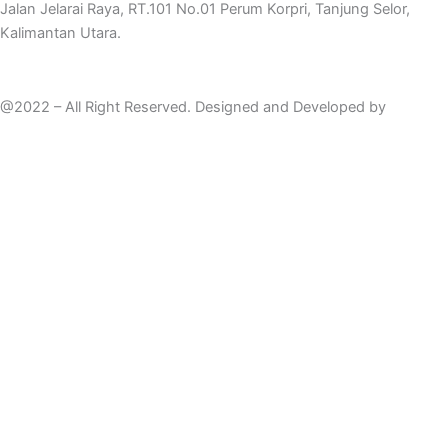
m
Jalan Jelarai Raya, RT.101 No.01 Perum Korpri, Tanjung Selor,
Kalimantan Utara.
@2022 – All Right Reserved. Designed and Developed by
Mahir
Techno