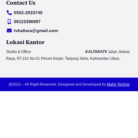
Contact Us
u
s
c
i
t
t
e
t
0552-2033740
u
a
b
t
b
g
o
e
08115396997
e
r
o
r
tvkaltara@gmail.com
a
k
m
Lokasi Kantor
Studio & Office:
KALTARATV
Jalan Jelarai
Raya, RT.101 No.01 Perum Korpri, Tanjung Selor, Kalimantan Utara.
@2022 – All Right Reserved. Designed and Developed by
Mahir Techno