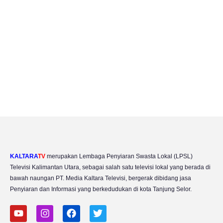
KALTARA
TV
merupakan Lembaga Penyiaran Swasta Lokal (LPSL)
Televisi Kalimantan Utara, sebagai salah satu televisi lokal yang berada di
bawah naungan PT. Media Kaltara Televisi, bergerak dibidang jasa
Penyiaran dan Informasi yang berkedudukan di kota Tanjung Selor.
Y
I
F
T
o
n
a
w