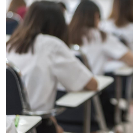
Lewat
Sekolah
Swasta,
Pemda
Mesti
Berikan
Subsidi