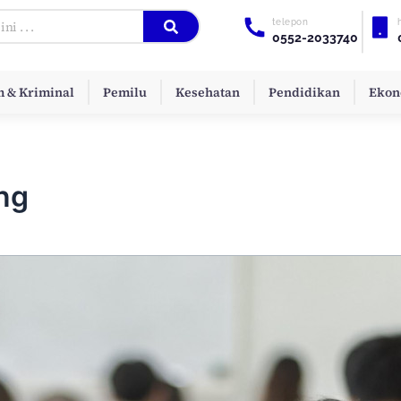
telepon
0552-2033740
 & Kriminal
Pemilu
Kesehatan
Pendidikan
Ekon
ng