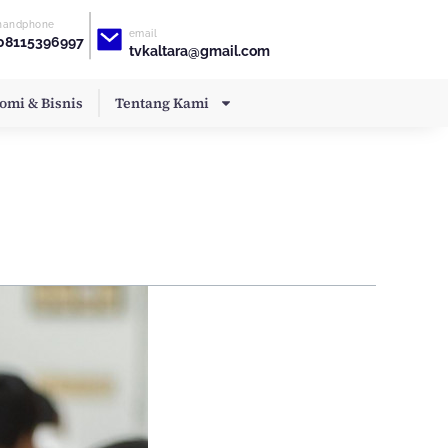
handphone
email
08115396997
tvkaltara@gmail.com
omi & Bisnis
Tentang Kami