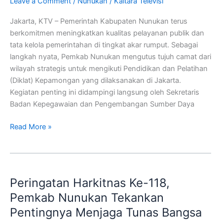
Di
Leave a Comment
/
Nunukan
/
Kaltara Televisi
Jakarta
Jakarta, KTV – Pemerintah Kabupaten Nunukan terus
Untuk
berkomitmen meningkatkan kualitas pelayanan publik dan
Tingkatkan
tata kelola pemerintahan di tingkat akar rumput. Sebagai
Tata
langkah nyata, Pemkab Nunukan mengutus tujuh camat dari
Kelola
wilayah strategis untuk mengikuti Pendidikan dan Pelatihan
Wilayah
(Diklat) Kepamongan yang dilaksanakan di Jakarta.
Kegiatan penting ini didampingi langsung oleh Sekretaris
Badan Kepegawaian dan Pengembangan Sumber Daya
Read More »
Peringatan
Harkitnas
Peringatan Harkitnas Ke-118,
Ke-
118,
Pemkab Nunukan Tekankan
Pemkab
Pentingnya Menjaga Tunas Bangsa
Nunukan