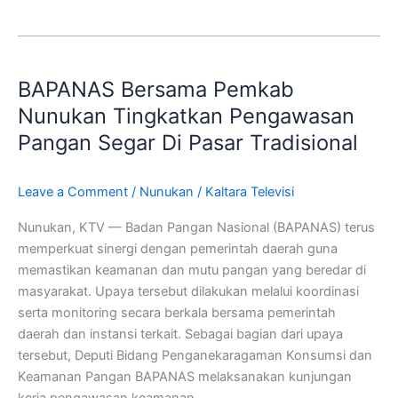
BAPANAS
Bersama
BAPANAS Bersama Pemkab
Pemkab
Nunukan
Nunukan Tingkatkan Pengawasan
Tingkatkan
Pangan Segar Di Pasar Tradisional
Pengawasan
Pangan
Leave a Comment
/
Nunukan
/
Kaltara Televisi
Segar
Di
Nunukan, KTV — Badan Pangan Nasional (BAPANAS) terus
Pasar
memperkuat sinergi dengan pemerintah daerah guna
Tradisional
memastikan keamanan dan mutu pangan yang beredar di
masyarakat. Upaya tersebut dilakukan melalui koordinasi
serta monitoring secara berkala bersama pemerintah
daerah dan instansi terkait. Sebagai bagian dari upaya
tersebut, Deputi Bidang Penganekaragaman Konsumsi dan
Keamanan Pangan BAPANAS melaksanakan kunjungan