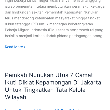
ingin bekerja ke luar negeri tidak hanya menjadi tanggung
TPPO
jawab pemerintah, tetapi membutuhkan peran aktif keluarga
dan lingkungan sekitar. Pemerintah Kabupaten Nunukan
terus mendorong keterlibatan masyarakat hingga tingkat
rukun tetangga (RT) untuk mencegah keberangkatan
Pekerja Migran Indonesia (PMI) secara nonprosedural yang
berisiko menjadi korban tindak pidana perdagangan orang
Read More »
Pemkab
Nunukan
Pemkab Nunukan Utus 7 Camat
Utus
7
Ikuti Diklat Kepamongan Di Jakarta
Camat
Untuk Tingkatkan Tata Kelola
Ikuti
Wilayah
Diklat
Kepamongan