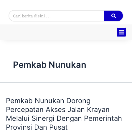
Skip
to
Search
content
Hukum & 
Ekonomi & Bi
Tentang Ka
Pemkab Nunukan
Pemkab
Nunukan
Pemkab Nunukan Dorong
Dorong
Percepatan
Percepatan Akses Jalan Krayan
Akses
Melalui Sinergi Dengan Pemerintah
Jalan
Provinsi Dan Pusat
Krayan