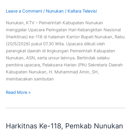
Tekankan
Leave a Comment
/
Nunukan
/
Kaltara Televisi
Pentingnya
Menjaga
Nunukan, KTV – Pemerintah Kabupaten Nunukan
Tunas
menggelar Upacara Peringatan Hari Kebangkitan Nasional
Bangsa
(Harkitnas) ke-118 di halaman Kantor Bupati Nunukan, Rabu
(20/5/2026) pukul 07.30 Wita. Upacara diikuti oleh
perangkat daerah di lingkungan Pemerintah Kabupaten
Nunukan, ASN, serta unsur lainnya. Bertindak selaku
pembina upacara, Pelaksana Harian (Plh) Sekretaris Daerah
Kabupaten Nunukan, H. Muhammad Amin, SH,
membacakan sambutan
Read More »
Harkitnas
Ke-
Harkitnas Ke-118, Pemkab Nunukan
118,