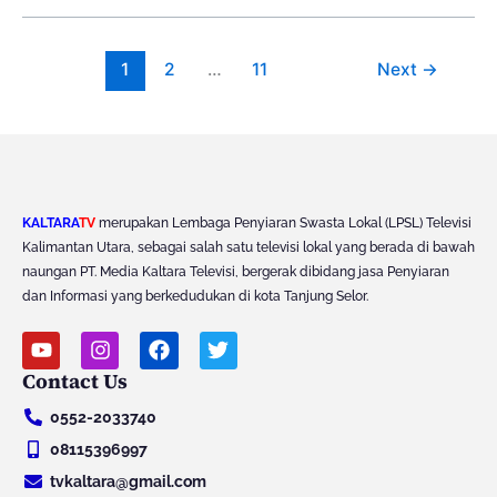
1
2
…
11
Next
→
KALTARA
TV
merupakan Lembaga Penyiaran Swasta Lokal (LPSL) Televisi
Kalimantan Utara, sebagai salah satu televisi lokal yang berada di bawah
naungan PT. Media Kaltara Televisi, bergerak dibidang jasa Penyiaran
dan Informasi yang berkedudukan di kota Tanjung Selor.
Y
I
F
T
o
n
a
w
Contact Us
u
s
c
i
t
t
e
t
0552-2033740
u
a
b
t
b
g
o
e
08115396997
e
r
o
r
tvkaltara@gmail.com
a
k