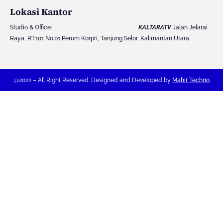
m
Lokasi Kantor
Studio & Office:
KALTARATV
Jalan Jelarai
Raya, RT.101 No.01 Perum Korpri, Tanjung Selor, Kalimantan Utara.
@2022 – All Right Reserved. Designed and Developed by
Mahir Techno