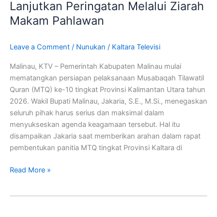
Pemkab
Lanjutkan Peringatan Melalui Ziarah
Nunukan
Makam Pahlawan
Lanjutkan
Peringatan
Leave a Comment
/
Nunukan
/
Kaltara Televisi
Melalui
Ziarah
Malinau, KTV – Pemerintah Kabupaten Malinau mulai
Makam
mematangkan persiapan pelaksanaan Musabaqah Tilawatil
Pahlawan
Quran (MTQ) ke-10 tingkat Provinsi Kalimantan Utara tahun
2026. Wakil Bupati Malinau, Jakaria, S.E., M.Si., menegaskan
seluruh pihak harus serius dan maksimal dalam
menyukseskan agenda keagamaan tersebut. Hal itu
disampaikan Jakaria saat memberikan arahan dalam rapat
pembentukan panitia MTQ tingkat Provinsi Kaltara di
Read More »
Pemkab
Nunukan