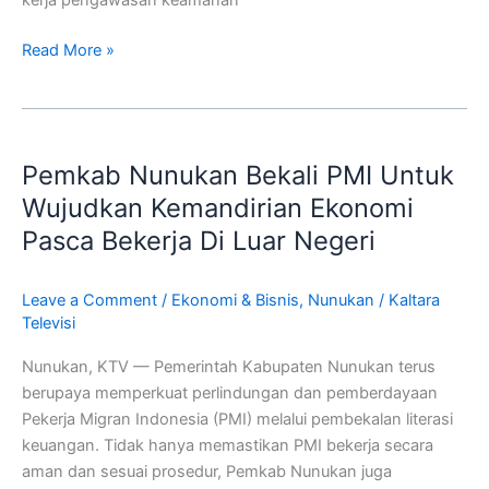
kerja pengawasan keamanan
Read More »
Pemkab
Nunukan
Pemkab Nunukan Bekali PMI Untuk
Bekali
PMI
Wujudkan Kemandirian Ekonomi
Untuk
Pasca Bekerja Di Luar Negeri
Wujudkan
Kemandirian
Leave a Comment
/
Ekonomi & Bisnis
,
Nunukan
/
Kaltara
Ekonomi
Televisi
Pasca
Bekerja
Nunukan, KTV — Pemerintah Kabupaten Nunukan terus
Di
berupaya memperkuat perlindungan dan pemberdayaan
Luar
Pekerja Migran Indonesia (PMI) melalui pembekalan literasi
Negeri
keuangan. Tidak hanya memastikan PMI bekerja secara
aman dan sesuai prosedur, Pemkab Nunukan juga