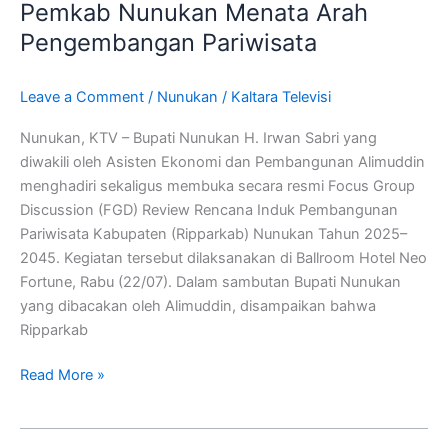
Langkah
Pemkab Nunukan Menata Arah
Pemkab
Pengembangan Pariwisata
Nunukan
Menata
Leave a Comment
/
Nunukan
/
Kaltara Televisi
Arah
Pengembangan
Nunukan, KTV – Bupati Nunukan H. Irwan Sabri yang
Pariwisata
diwakili oleh Asisten Ekonomi dan Pembangunan Alimuddin
menghadiri sekaligus membuka secara resmi Focus Group
Discussion (FGD) Review Rencana Induk Pembangunan
Pariwisata Kabupaten (Ripparkab) Nunukan Tahun 2025–
2045. Kegiatan tersebut dilaksanakan di Ballroom Hotel Neo
Fortune, Rabu (22/07). Dalam sambutan Bupati Nunukan
yang dibacakan oleh Alimuddin, disampaikan bahwa
Ripparkab
Read More »
SP2D