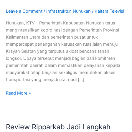
Melalui
Sinergi
Leave a Comment
/
Infrastruktur
,
Nunukan
/
Kaltara Televisi
Dengan
Nunukan, KTV – Pemerintah Kabupaten Nunukan terus
Pemerintah
mengintensifkan koordinasi dengan Pemerintah Provinsi
Provinsi
Kalimantan Utara dan pemerintah pusat untuk
Dan
mempercepat penanganan kerusakan ruas jalan menuju
Pusat
Krayan Selatan yang terputus akibat bencana tanah
longsor. Upaya tersebut menjadi bagian dari komitmen
pemerintah daerah dalam memastikan pelayanan kepada
masyarakat tetap berjalan sekaligus memulihkan akses
transportasi yang menjadi urat nadi […]
Read More »
Review
Ripparkab
Review Ripparkab Jadi Langkah
Jadi