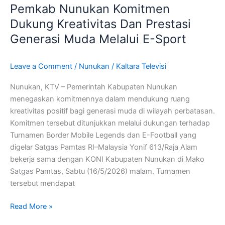
Pemkab Nunukan Komitmen
Komitmen
Dukung
Dukung Kreativitas Dan Prestasi
Kreativitas
Generasi Muda Melalui E-Sport
Dan
Prestasi
Leave a Comment
/
Nunukan
/
Kaltara Televisi
Generasi
Muda
Nunukan, KTV – Pemerintah Kabupaten Nunukan
Melalui
menegaskan komitmennya dalam mendukung ruang
E-
kreativitas positif bagi generasi muda di wilayah perbatasan.
Sport
Komitmen tersebut ditunjukkan melalui dukungan terhadap
Turnamen Border Mobile Legends dan E-Football yang
digelar Satgas Pamtas RI–Malaysia Yonif 613/Raja Alam
bekerja sama dengan KONI Kabupaten Nunukan di Mako
Satgas Pamtas, Sabtu (16/5/2026) malam. Turnamen
tersebut mendapat
Read More »