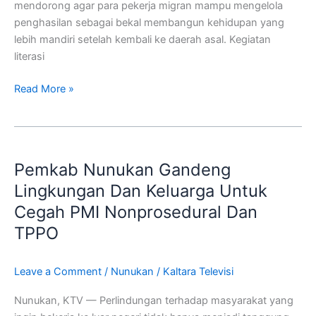
mendorong agar para pekerja migran mampu mengelola
penghasilan sebagai bekal membangun kehidupan yang
lebih mandiri setelah kembali ke daerah asal. Kegiatan
literasi
Read More »
Pemkab
Nunukan
Pemkab Nunukan Gandeng
Gandeng
Lingkungan
Lingkungan Dan Keluarga Untuk
Dan
Cegah PMI Nonprosedural Dan
Keluarga
TPPO
Untuk
Cegah
PMI
Leave a Comment
/
Nunukan
/
Kaltara Televisi
Nonprosedural
Nunukan, KTV — Perlindungan terhadap masyarakat yang
Dan