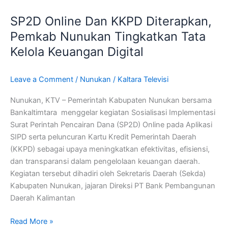
Online
SP2D Online Dan KKPD Diterapkan,
Dan
KKPD
Pemkab Nunukan Tingkatkan Tata
Diterapkan,
Kelola Keuangan Digital
Pemkab
Nunukan
Leave a Comment
/
Nunukan
/
Kaltara Televisi
Tingkatkan
Tata
Nunukan, KTV – Pemerintah Kabupaten Nunukan bersama
Kelola
Bankaltimtara menggelar kegiatan Sosialisasi Implementasi
Keuangan
Surat Perintah Pencairan Dana (SP2D) Online pada Aplikasi
Digital
SIPD serta peluncuran Kartu Kredit Pemerintah Daerah
(KKPD) sebagai upaya meningkatkan efektivitas, efisiensi,
dan transparansi dalam pengelolaan keuangan daerah.
Kegiatan tersebut dihadiri oleh Sekretaris Daerah (Sekda)
Kabupaten Nunukan, jajaran Direksi PT Bank Pembangunan
Daerah Kalimantan
Read More »