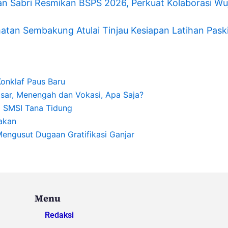
an Sabri Resmikan BSPS 2026, Perkuat Kolaborasi W
tan Sembakung Atulai Tinjau Kesiapan Latihan Pask
Konklaf Paus Baru
sar, Menengah dan Vokasi, Apa Saja?
ua SMSI Tana Tidung
akan
Mengusut Dugaan Gratifikasi Ganjar
Menu
Redaksi