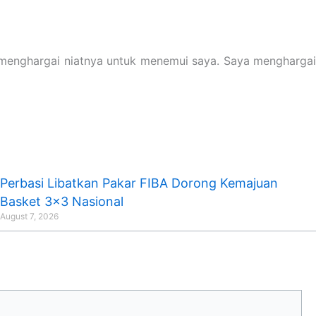
t menghargai niatnya untuk menemui saya. Saya menghargai
Perbasi Libatkan Pakar FIBA Dorong Kemajuan
Basket 3×3 Nasional
August 7, 2026