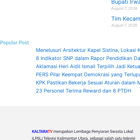
Bupati Irw
August 7, 2026
Tim Kecama
August 7, 2026
Popular Post
Menelusuri Arsitektur Kapel Sistina, Lokasi 
8 Indikator SNP dalam Rapor Pendidikan Da
Aklamasi Heri Aidil Ismail Terpilih Jadi Ket
PERS Pilar Keempat Demokrasi yang Terlup
KPK Pastikan Bekerja Sesuai Aturan dalam 
23 Personel Terima Reward dan 8 PTDH
KALTARA
TV
merupakan Lembaga Penyiaran Swasta Lokal
(LPSL) Televisi Kalimantan Utara, sebagai salah satu televisi