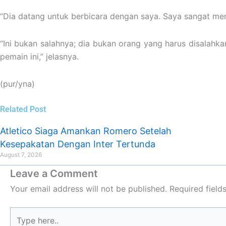
“Dia datang untuk berbicara dengan saya. Saya sangat menyu
“Ini bukan salahnya; dia bukan orang yang harus disalah
pemain ini,” jelasnya.
(pur/yna)
Related Post
Atletico Siaga Amankan Romero Setelah
Kesepakatan Dengan Inter Tertunda
August 7, 2026
Leave a Comment
Your email address will not be published.
Required fiel
Type