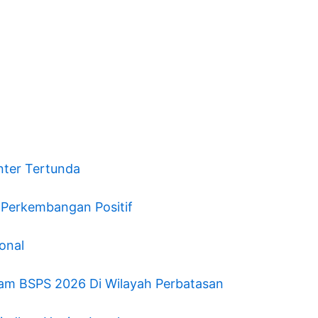
nter Tertunda
 Perkembangan Positif
onal
ram BSPS 2026 Di Wilayah Perbatasan