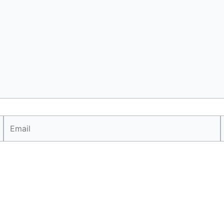
Email