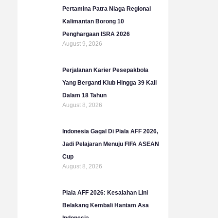
b
g
o
e
Pertamina Patra Niaga Regional
e
r
o
r
Kalimantan Borong 10
a
k
Penghargaan ISRA 2026
m
August 9, 2026
Perjalanan Karier Pesepakbola
Yang Berganti Klub Hingga 39 Kali
Dalam 18 Tahun
August 8, 2026
Indonesia Gagal Di Piala AFF 2026,
Jadi Pelajaran Menuju FIFA ASEAN
Cup
August 8, 2026
Piala AFF 2026: Kesalahan Lini
Belakang Kembali Hantam Asa
Indonesia