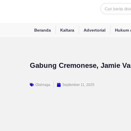
Skip
Search
to
content
Beranda
Kaltara
Advertorial
Hukum &
Gabung Cremonese, Jamie Va
Olahraga
September 11, 2025