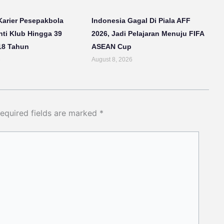
Karier Pesepakbola
Indonesia Gagal Di Piala AFF
ti Klub Hingga 39
2026, Jadi Pelajaran Menuju FIFA
18 Tahun
ASEAN Cup
6
August 8, 2026
equired fields are marked
*