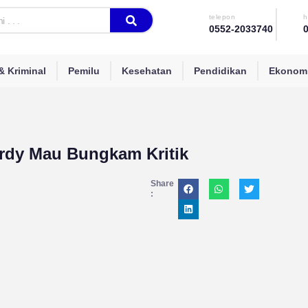
telepon
h
0552-2033740
 Kriminal
Pemilu
Kesehatan
Pendidikan
Ekonomi
rdy Mau Bungkam Kritik
Share
: