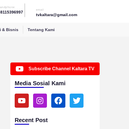
andphone
email
08115396997
tvkaltara@gmail.com
 & Bisnis
Tentang Kami
Subscribe Channel Kaltara TV
Media Sosial Kami
Y
I
F
T
o
n
a
w
u
s
c
i
t
t
e
t
Recent Post
u
a
b
t