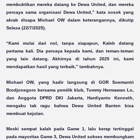
membuktikan mereka datang ke Dewa United, dan mereka
percaya sama organisasi Dewa United,” kata sosok yang
akrab disapa Michael OW dalam keterangannya, dikutip
Selasa (22/7/2025).
“Kami mulai dari nol, tanpa siapapun, Kaleb datang
pertama kali. Dia percaya kepada kami, dan teman-teman
yang lain datang. Akhirnya di tahun 2025 ini, kami
mendapatkan hasil yang terbaik,” tambahnya.
Michael OW, yang hadir langsung di GOR Soemantri
Brodjonegoro bersama pemilik klub, Tommy Hermawan Lo,
dan Anggota DPRD DKI Jakarta, Hardiyanto Kenneth,
mengaku tak ragu bahwa Dewa United Banten bisa
membuat kejutan.
Meski sempat kalah pada Game 1, lalu kerap tertinggal
pada mayoritas Game 3, Dewa United sukses membungkam