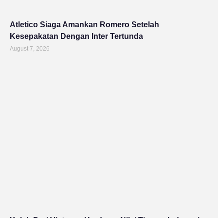
Atletico Siaga Amankan Romero Setelah
Kesepakatan Dengan Inter Tertunda
August 7, 2026