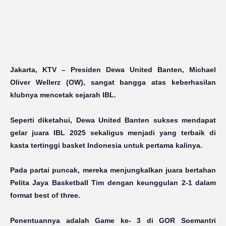
Jakarta, KTV
– Presiden Dewa United Banten, Michael
Oliver Wellerz (OW), sangat bangga atas keberhasilan
klubnya mencetak sejarah IBL.
Seperti diketahui, Dewa United Banten sukses mendapat
gelar juara IBL 2025 sekaligus menjadi yang terbaik di
kasta tertinggi basket Indonesia untuk pertama kalinya.
Pada partai puncak, mereka menjungkalkan juara bertahan
Pelita Jaya Basketball Tim dengan keunggulan 2-1 dalam
format best of three.
Penentuannya adalah Game ke- 3 di GOR Soemantri