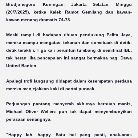
Brodjonegoro, Kuningan, Jakarta Selatan, Minggu
(20/7/2025), ketika Kaleb Ramot Gemilang dan kawan-
kawan menang dramatis 74-73.
Meski tampil di hadapan ribuan pendukung Pelita Jaya,
mereka mampu mengatasi tekanan dan comeback di detik-
detik terakhir. Tiga kali beruntun tumbang di semifinal IBL,
tak heran jika pencapaian ini sangat bermakna bagi Dewa
United Banten.
Apalagi trofi langsung didapat dalam kesempatan perdana
mereka menjejakkan kaki di partai puncak.
Perjuangan pantang menyerah akhirnya berbuah manis,
Michael Oliver Wellerz pun tak dapat menyembunyikan
perasaan senangnya.
“Happy lah, happy. Satu hal yang pasti, anak-anak