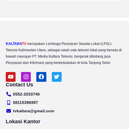
KALTARA
TV
merupakan Lembaga Penyiaran Swasta Lokal (LPSL)
Televisi Kalimantan Utara, sebagai salah satu televisi lokal yang berada di
bawah naungan PT. Media Kaltara Televisi, bergerak dibidang jasa
Penyiaran dan Informasi yang berkedudukan di kota Tanjung Selor.
Y
I
F
T
o
n
a
w
Contact Us
u
s
c
i
t
t
e
t
0552-2033740
u
a
b
t
b
g
o
e
08115396997
e
r
o
r
tvkaltara@gmail.com
a
k
m
Lokasi Kantor