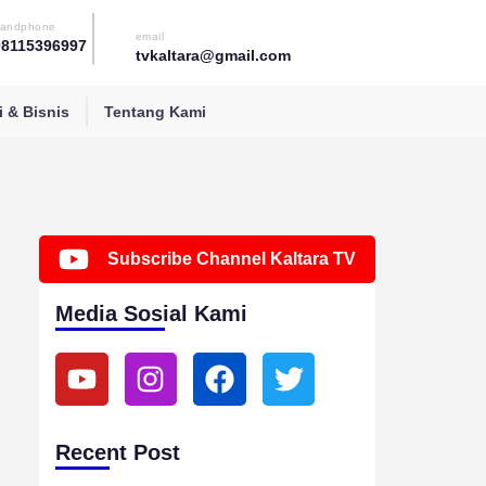
andphone
email
08115396997
tvkaltara@gmail.com
 & Bisnis
Tentang Kami
Subscribe Channel Kaltara TV
Media Sosial Kami
Y
I
F
T
o
n
a
w
u
s
c
i
t
t
e
t
Recent Post
u
a
b
t