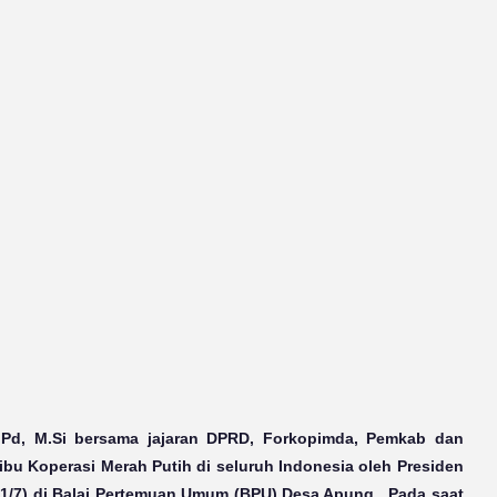
.Pd, M.Si bersama jajaran DPRD, Forkopimda, Pemkab dan
bu Koperasi Merah Putih di seluruh Indonesia oleh Presiden
21/7) di Balai Pertemuan Umum (BPU) Desa Apung. Pada saat