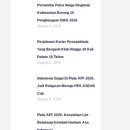
b
g
o
e
Pertamina Patra Niaga Regional
e
r
o
r
Kalimantan Borong 10
a
k
Penghargaan ISRA 2026
m
August 9, 2026
Perjalanan Karier Pesepakbola
Yang Berganti Klub Hingga 39 Kali
Dalam 18 Tahun
August 8, 2026
Indonesia Gagal Di Piala AFF 2026,
Jadi Pelajaran Menuju FIFA ASEAN
Cup
August 8, 2026
Piala AFF 2026: Kesalahan Lini
Belakang Kembali Hantam Asa
Indonesia