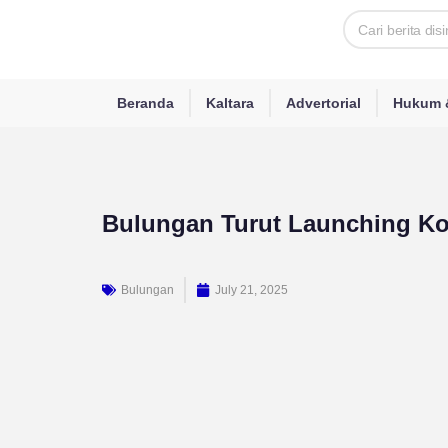
Skip
Search
to
content
Beranda
Kaltara
Advertorial
Hukum &
Bulungan Turut Launching Ko
Bulungan
July 21, 2025