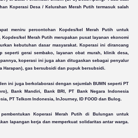
han Koperasi Desa / Kelurahan Merah Putih termasuk salah
dapat meniru percontohan Kopdes/kel Merah Putih untuk
, Kopdes/kel Merah Putih merupakan pusat layanan ekonomi
urkan kebutuhan dasar masyarakat. Koperasi ini dirancang
 seperti gerai sembako, layanan obat murah, klinik desa,
pannya, koperasi ini juga akan ditugaskan sebagai penyalur
a Harapan), gas bersubsidi dan pupuk bersubsidi.
iden ini juga berkolaborasi dengan sejumlah BUMN seperti PT
sero), Bank Mandiri, Bank BRI, PT Bank Negara Indonesia
esia, PT Telkom Indonesia, InJourney, ID FOOD dan Bulog.
pembentukan Koperasi Merah Putih di Bulungan untuk
an lapangan kerja dan memperkuat solidaritas antar warga.