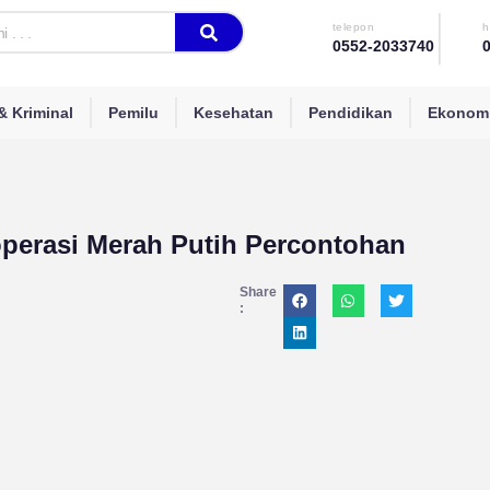
telepon
h
0552-2033740
 Kriminal
Pemilu
Kesehatan
Pendidikan
Ekonomi
perasi Merah Putih Percontohan
Share
: