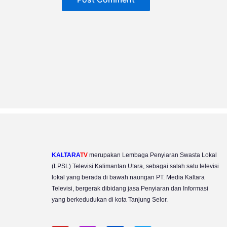
KALTARA
TV
merupakan Lembaga Penyiaran Swasta Lokal
(LPSL) Televisi Kalimantan Utara, sebagai salah satu televisi
lokal yang berada di bawah naungan PT. Media Kaltara
Televisi, bergerak dibidang jasa Penyiaran dan Informasi
yang berkedudukan di kota Tanjung Selor.
Y
I
F
T