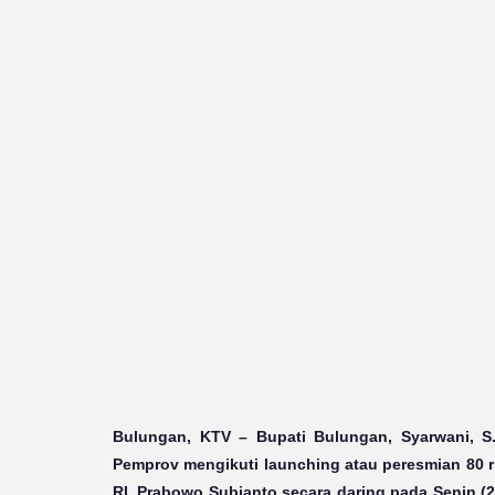
Bulungan, KTV
– Bupati Bulungan, Syarwani, S
Pemprov mengikuti launching atau peresmian 80 ri
RI, Prabowo Subianto secara daring pada Senin (