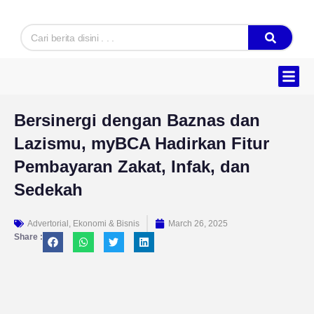
Skip
to
Search
content
Hukum & K
Ekonomi & B
Tentang Kam
Bersinergi dengan Baznas dan
Lazismu, myBCA Hadirkan Fitur
Pembayaran Zakat, Infak, dan
Sedekah
Advertorial
,
Ekonomi & Bisnis
March 26, 2025
Share :