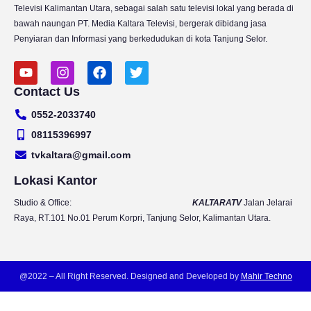
Televisi Kalimantan Utara, sebagai salah satu televisi lokal yang berada di
bawah naungan PT. Media Kaltara Televisi, bergerak dibidang jasa
Penyiaran dan Informasi yang berkedudukan di kota Tanjung Selor.
Y
I
F
T
o
n
a
w
Contact Us
u
s
c
i
t
t
e
t
0552-2033740
u
a
b
t
b
g
o
e
08115396997
e
r
o
r
tvkaltara@gmail.com
a
k
m
Lokasi Kantor
Studio & Office:
KALTARATV
Jalan Jelarai
Raya, RT.101 No.01 Perum Korpri, Tanjung Selor, Kalimantan Utara.
@2022 – All Right Reserved. Designed and Developed by
Mahir Techno