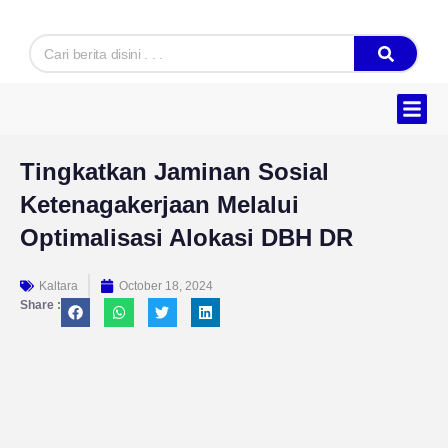
Skip
to
Search
content
Hukum & K
Ekonomi & B
Tentang Kam
Tingkatkan Jaminan Sosial
Ketenagakerjaan Melalui
Optimalisasi Alokasi DBH DR
Kaltara
October 18, 2024
Share :