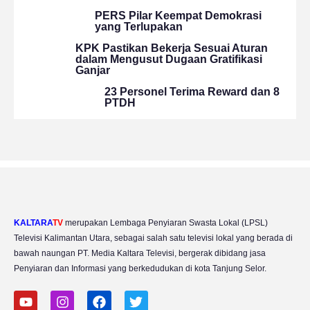
PERS Pilar Keempat Demokrasi
yang Terlupakan
KPK Pastikan Bekerja Sesuai Aturan
dalam Mengusut Dugaan Gratifikasi
Ganjar
23 Personel Terima Reward dan 8
PTDH
KALTARA
TV
merupakan Lembaga Penyiaran Swasta Lokal (LPSL)
Televisi Kalimantan Utara, sebagai salah satu televisi lokal yang berada di
bawah naungan PT. Media Kaltara Televisi, bergerak dibidang jasa
Penyiaran dan Informasi yang berkedudukan di kota Tanjung Selor.
Y
I
F
T
o
n
a
w