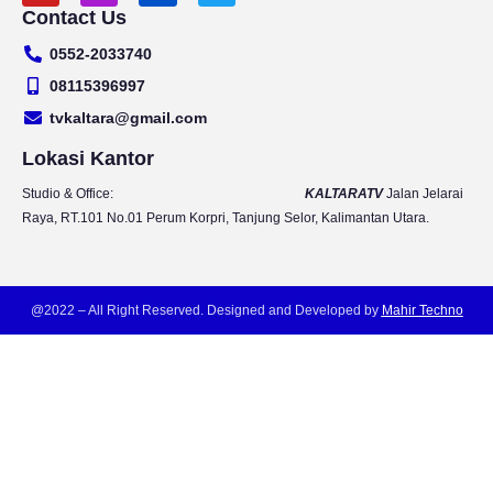
Contact Us
u
s
c
i
t
t
e
t
0552-2033740
u
a
b
t
b
g
o
e
08115396997
e
r
o
r
tvkaltara@gmail.com
a
k
m
Lokasi Kantor
Studio & Office:
KALTARATV
Jalan Jelarai
Raya, RT.101 No.01 Perum Korpri, Tanjung Selor, Kalimantan Utara.
@2022 – All Right Reserved. Designed and Developed by
Mahir Techno