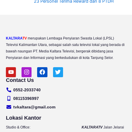
23 Personel Terima Reward dan 8 PTDH
KALTARA
TV
merupakan Lembaga Penyiaran Swasta Lokal (LPSL)
Televisi Kalimantan Utara, sebagai salah satu televisi lokal yang berada di
bawah naungan PT. Media Kaltara Televisi, bergerak dibidang jasa
Penyiaran dan Informasi yang berkedudukan di kota Tanjung Selor.
Y
I
F
T
o
n
a
w
Contact Us
u
s
c
i
t
t
e
t
0552-2033740
u
a
b
t
b
g
o
e
08115396997
e
r
o
r
tvkaltara@gmail.com
a
k
m
Lokasi Kantor
Studio & Office:
KALTARATV
Jalan Jelarai