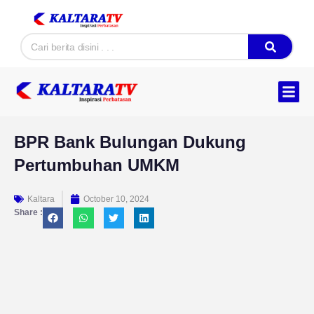
Skip
to
Search
content
Hukum & K
Ekonomi & B
Tentang Kam
BPR Bank Bulungan Dukung
Pertumbuhan UMKM
Kaltara
October 10, 2024
Share :