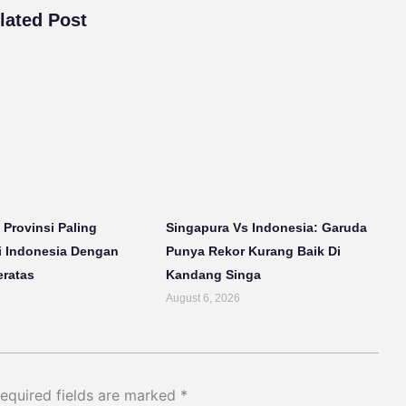
lated Post
 Provinsi Paling
Singapura Vs Indonesia: Garuda
i Indonesia Dengan
Punya Rekor Kurang Baik Di
eratas
Kandang Singa
6
August 6, 2026
equired fields are marked
*