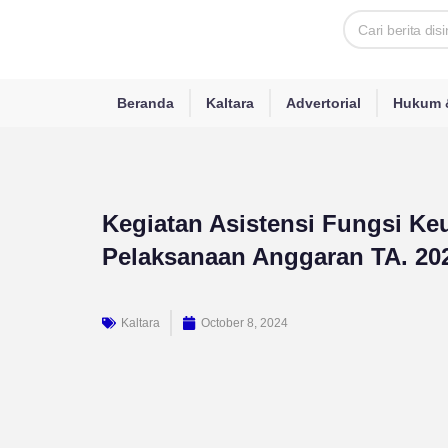
Skip
Search
to
content
Beranda
Kaltara
Advertorial
Hukum &
Kegiatan Asistensi Fungsi K
Pelaksanaan Anggaran TA. 202
Kaltara
October 8, 2024