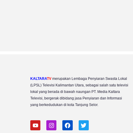
KALTARA
TV
merupakan Lembaga Penyiaran Swasta Lokal
(LPSL) Televisi Kalimantan Utara, sebagai salah satu televisi
lokal yang berada di bawah naungan PT. Media Kaltara
Televisi, bergerak dibidang jasa Penyiaran dan Informasi
yang berkedudukan di kota Tanjung Selor.
Y
I
F
T
o
n
a
w
u
s
c
i