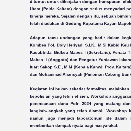
dituntut untuk dikerjakan dengan transparan, efek
Utara (Polda Kaltara) dengan serius menyadari p
kinerja mereka. Sejalan dengan itu, sebuah bimb
telah diadakan di Gedung Rupatama Kayan Mapolda 
Adapun tamu undangan yang hadir dalam kegiat
Kombes Pol. Doly Heriyadi S.I.K., M.Si Kabid Keu
Kasubbidal Bidkeu Mabes l (Sekretaris), Penata T
Mabes ll (Anggota) dan Pengatur Yuniawan Iska
luar; Sakop S.E., M.M (Kepala Kanwil Prov. Kaltar
dan Mohammad Aliansyah (Pimpinan Cabang Bank 
Kegiatan ini bukan sekadar formalitas, melainka
kepolisian yang lebih efisien. Workshop anggar
perencanaan dana Polri 2024 yang matang dan
langkah-langkah yang telah diambil. Workshop 
namun juga menjadi laboratorium ide dalam m
memberikan dampak nyata bagi masyarakat.