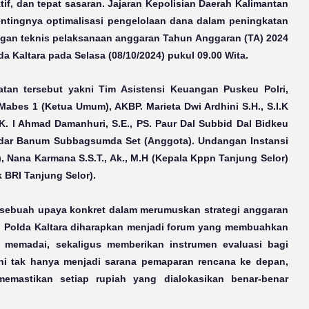
tif, dan tepat sasaran. Jajaran Kepolisian Daerah Kalimantan
entingnya optimalisasi pengelolaan dana dalam peningkatan
ingan teknis pelaksanaan anggaran Tahun Anggaran (TA) 2024
Kaltara pada Selasa (08/10/2024) pukul 09.00 Wita.
an tersebut yakni Tim Asistensi Keuangan Puskeu Polri,
 Mabes 1 (Ketua Umum), AKBP. Marieta Dwi Ardhini S.H., S.I.K
K. l Ahmad Damanhuri, S.E., PS. Paur Dal Subbid Dal Bidkeu
ndar Banum Subbagsumda Set (Anggota). Undangan Instansi
a), Nana Karmana S.S.T., Ak., M.H (Kepala Kppn Tanjung Selor)
BRI Tanjung Selor).
n sebuah upaya konkret dalam merumuskan strategi anggaran
an Polda Kaltara diharapkan menjadi forum yang membuahkan
 memadai, sekaligus memberikan instrumen evaluasi bagi
ini tak hanya menjadi sarana pemaparan rencana ke depan,
emastikan setiap rupiah yang dialokasikan benar-benar