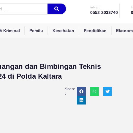
telepon
h
0552-2033740
 Kriminal
Pemilu
Kesehatan
Pendidikan
Ekonomi
euangan dan Bimbingan Teknis
4 di Polda Kaltara
Share
: