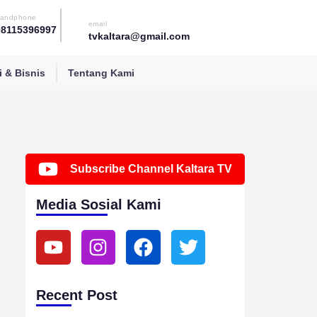
andphone
email
08115396997
tvkaltara@gmail.com
 & Bisnis
Tentang Kami
Subscribe Channel Kaltara TV
Media Sosial Kami
Y
I
F
T
o
n
a
w
u
s
c
i
t
t
e
t
Recent Post
u
a
b
t