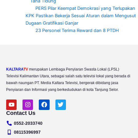
Tana Tidung
PERS Pilar Keempat Demokrasi yang Terlupakan
KPK Pastikan Bekerja Sesuai Aturan dalam Mengusut
Dugaan Gratifikasi Ganjar
23 Personel Terima Reward dan 8 PTDH
KALTARA
TV
merupakan Lembaga Penyiaran Swasta Lokal (LPSL)
Televisi Kalimantan Utara, sebagai salah satu televisi lokal yang berada di
bawah naungan PT. Media Kaltara Televisi, bergerak dibidang jasa
Penyiaran dan Informasi yang berkedudukan di kota Tanjung Selor.
Y
I
F
T
o
n
a
w
Contact Us
u
s
c
i
t
t
e
t
0552-2033740
u
a
b
t
b
g
o
e
08115396997
e
r
o
r