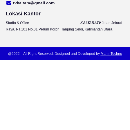
tvkaltara@gmail.com
a
k
m
Lokasi Kantor
Studio & Office:
KALTARATV
Jalan Jelarai
Raya, RT.101 No.01 Perum Korpri, Tanjung Selor, Kalimantan Utara.
@2022 – All Right Reserved. Designed and Developed by
Mahir Techno