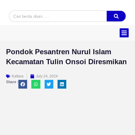
Skip
to
Search
content
Hukum & K
Ekonomi & B
Tentang Kam
Pondok Pesantren Nurul Islam
Kecamatan Tulin Onsoi Diresmikan
Kaltara
July 24, 2024
Share :