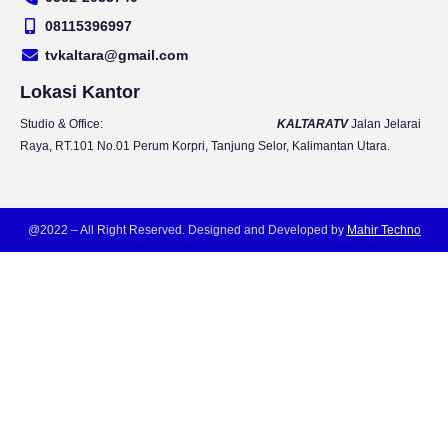
u
a
b
t
b
g
o
e
08115396997
e
r
o
r
tvkaltara@gmail.com
a
k
m
Lokasi Kantor
Studio & Office:
KALTARATV
Jalan Jelarai
Raya, RT.101 No.01 Perum Korpri, Tanjung Selor, Kalimantan Utara.
@2022 – All Right Reserved. Designed and Developed by
Mahir Techno