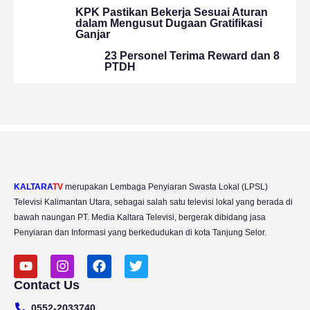
KPK Pastikan Bekerja Sesuai Aturan
dalam Mengusut Dugaan Gratifikasi
Ganjar
23 Personel Terima Reward dan 8
PTDH
KALTARA
TV
merupakan Lembaga Penyiaran Swasta Lokal (LPSL)
Televisi Kalimantan Utara, sebagai salah satu televisi lokal yang berada di
bawah naungan PT. Media Kaltara Televisi, bergerak dibidang jasa
Penyiaran dan Informasi yang berkedudukan di kota Tanjung Selor.
Y
I
F
T
o
n
a
w
Contact Us
u
s
c
i
t
t
e
t
0552-2033740