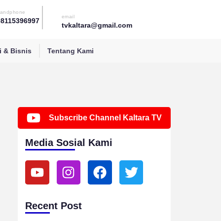
andphone
email
08115396997
tvkaltara@gmail.com
 & Bisnis
Tentang Kami
Subscribe Channel Kaltara TV
Media Sosial Kami
Y
I
F
T
o
n
a
w
u
s
c
i
t
t
e
t
Recent Post
u
a
b
t