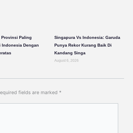
 Provinsi Paling
Singapura Vs Indonesia: Garuda
i Indonesia Dengan
Punya Rekor Kurang Baik Di
eratas
Kandang Singa
6
August 6, 2026
equired fields are marked
*