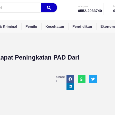
telepon
h
0552-2033740
 Kriminal
Pemilu
Kesehatan
Pendidikan
Ekonomi
Rapat Peningkatan PAD Dari
Share
: