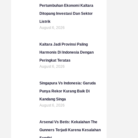
b
g
o
e
Pertumbuhan Ekonomi Kaltara
e
r
o
r
Ditopang Investasi Dan Sektor
a
k
Listrik
m
August 6, 2026
Kaltara Jadi Provinsi Paling
Harmonis Di Indonesia Dengan
Peringkat Teratas
August 6, 2026
Singapura Vs Indonesia: Garuda
Punya Rekor Kurang Baik Di
Kandang Singa
August 6, 2026
Arsenal Vs Betis: Kekalahan The
Gunners Terjadi Karena Kesalahan
Sendiri