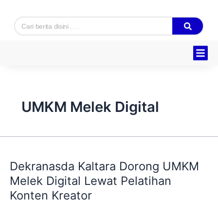
Skip
to
Search
content
UMKM Melek Digital
Dekranasda
Kaltara
Dekranasda Kaltara Dorong UMKM
Dorong
UMKM
Melek Digital Lewat Pelatihan
Melek
Konten Kreator
Digital
Lewat