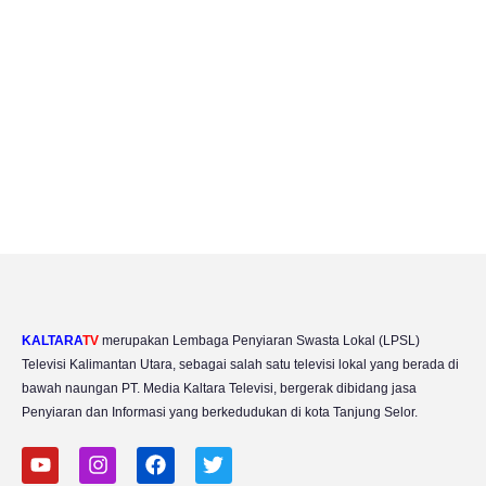
KALTARA
TV
merupakan Lembaga Penyiaran Swasta Lokal (LPSL)
Televisi Kalimantan Utara, sebagai salah satu televisi lokal yang berada di
bawah naungan PT. Media Kaltara Televisi, bergerak dibidang jasa
Penyiaran dan Informasi yang berkedudukan di kota Tanjung Selor.
Y
I
F
T
o
n
a
w