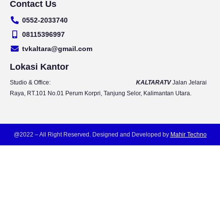
Contact Us
u
s
c
i
t
t
e
t
0552-2033740
u
a
b
t
b
g
o
e
08115396997
e
r
o
r
tvkaltara@gmail.com
a
k
m
Lokasi Kantor
Studio & Office:
KALTARATV
Jalan Jelarai
Raya, RT.101 No.01 Perum Korpri, Tanjung Selor, Kalimantan Utara.
@2022 – All Right Reserved. Designed and Developed by
Mahir Techno