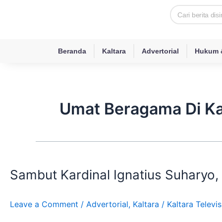
Skip
Search
to
content
Beranda
Kaltara
Advertorial
Hukum &
Umat Beragama Di Ka
Sambut
Kardinal
Sambut Kardinal Ignatius Suharyo
Ignatius
Suharyo,
Wagub
Leave a Comment
/
Advertorial
,
Kaltara
/
Kaltara Televis
Dorong