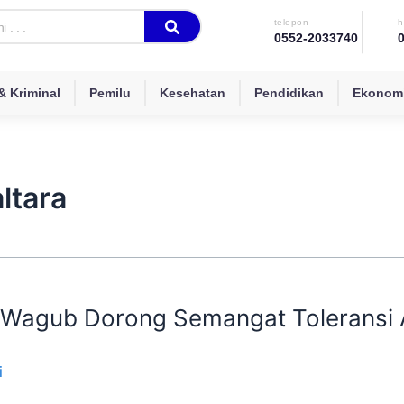
telepon
h
0552-2033740
 Kriminal
Pemilu
Kesehatan
Pendidikan
Ekonomi
ltara
, Wagub Dorong Semangat Toleransi 
i