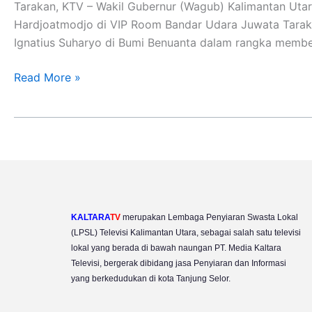
Semangat
Tarakan, KTV – Wakil Gubernur (Wagub) Kalimantan Utar
Toleransi
Hardjoatmodjo di VIP Room Bandar Udara Juwata Tarak
Antar
Ignatius Suharyo di Bumi Benuanta dalam rangka membe
Umat
Beragama
Read More »
Di
Kaltara
KALTARA
TV
merupakan Lembaga Penyiaran Swasta Lokal
(LPSL) Televisi Kalimantan Utara, sebagai salah satu televisi
lokal yang berada di bawah naungan PT. Media Kaltara
Televisi, bergerak dibidang jasa Penyiaran dan Informasi
yang berkedudukan di kota Tanjung Selor.
Y
I
F
T