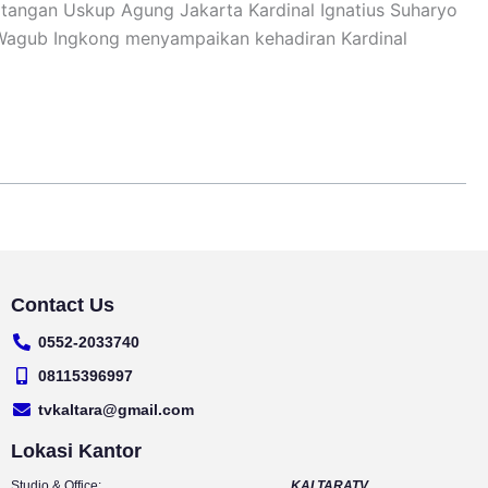
atangan Uskup Agung Jakarta Kardinal Ignatius Suharyo
 Wagub Ingkong menyampaikan kehadiran Kardinal
Contact Us
0552-2033740
08115396997
tvkaltara@gmail.com
Lokasi Kantor
Studio & Office:
KALTARATV