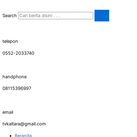
Skip
Pemerintah
to
Kabupaten
Search
content
Nunukan
Pacu
Pengelolaan
Sampah
telepon
Menuju
0552-2033740
Target
Asta
Cita
handphone
2025
08115396997
email
tvkaltara@gmail.com
Beranda