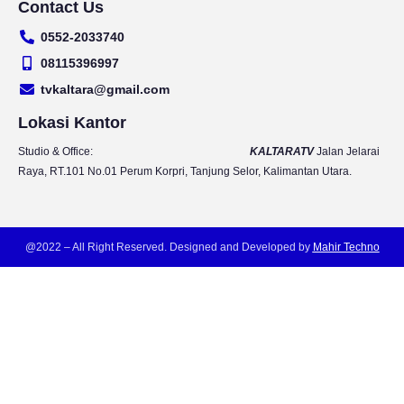
Contact Us
u
s
c
i
t
t
e
t
0552-2033740
u
a
b
t
b
g
o
e
08115396997
e
r
o
r
tvkaltara@gmail.com
a
k
m
Lokasi Kantor
Studio & Office:
KALTARATV
Jalan Jelarai
Raya, RT.101 No.01 Perum Korpri, Tanjung Selor, Kalimantan Utara.
@2022 – All Right Reserved. Designed and Developed by
Mahir Techno