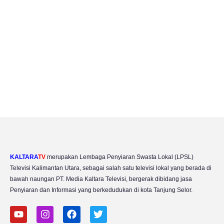
KALTARA
TV
merupakan Lembaga Penyiaran Swasta Lokal (LPSL)
Televisi Kalimantan Utara, sebagai salah satu televisi lokal yang berada di
bawah naungan PT. Media Kaltara Televisi, bergerak dibidang jasa
Penyiaran dan Informasi yang berkedudukan di kota Tanjung Selor.
Y
I
F
T
o
n
a
w