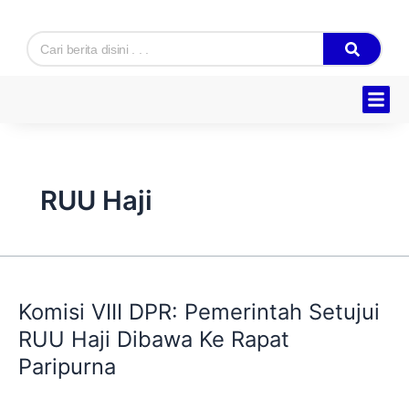
Skip
to
Search
content
Hukum & K
Ekonomi & B
Tentang Kam
RUU Haji
Komisi
​Komisi VIII DPR: Pemerintah Setujui
VIII
DPR:
RUU Haji Dibawa Ke Rapat
Pemerintah
Paripurna
Setujui
RUU