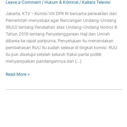
Leave a Comment
/
Hukum & Kriminal
/
Kaltara Televisi
Haji
Dibawa
Jakarta, KTV – Komisi VIII DPR RI bersama perwakilan dari
Ke
Pemerintah menyetujui agar Rancangan Undang-Undang
Rapat
(RUU) tentang Perubahan atas Undang-Undang Nomor 8
Paripurna
Tahun 2019 tentang Penyelenggaraan Haji dan Umrah
dibawa ke rapat paripurna. Penyetujuan itu menandakan
pembahasan RUU itu sudah selesai di tingkat komisi. RUU
itu pun disetujui setelah seluruh fraksi partai politik
menyampaikan pandangannya dan […]
Read More »