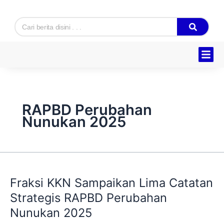
Skip
to
Search
content
Hukum & K
Ekonomi & B
Tentang Kam
RAPBD Perubahan
Nunukan 2025
Fraksi
KKN
Fraksi KKN Sampaikan Lima Catatan
Sampaikan
Lima
Strategis RAPBD Perubahan
Catatan
Nunukan 2025
Strategis