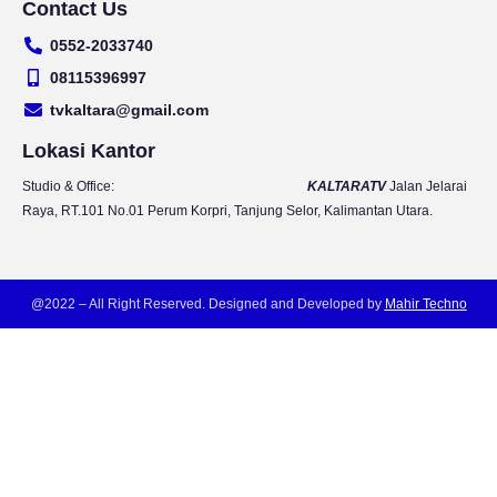
Contact Us
u
s
c
i
t
t
e
t
0552-2033740
u
a
b
t
b
g
o
e
08115396997
e
r
o
r
tvkaltara@gmail.com
a
k
m
Lokasi Kantor
Studio & Office:
KALTARATV
Jalan Jelarai
Raya, RT.101 No.01 Perum Korpri, Tanjung Selor, Kalimantan Utara.
@2022 – All Right Reserved. Designed and Developed by
Mahir Techno