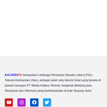
KALTARA
TV
merupakan Lembaga Penyiaran Swasta Lokal (LPSL)
Televisi Kalimantan Utara, sebagai salah satu televisi lokal yang berada di
bawah naungan PT. Media Kaltara Televisi, bergerak dibidang jasa
Penyiaran dan Informasi yang berkedudukan di kota Tanjung Selor.
Y
I
F
T
o
n
a
w