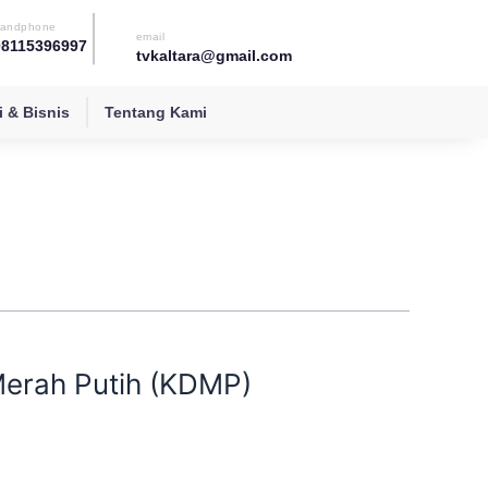
andphone
email
08115396997
tvkaltara@gmail.com
 & Bisnis
Tentang Kami
erah Putih (KDMP)