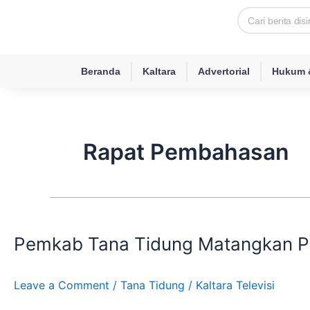
Skip
Search
to
content
Beranda
Kaltara
Advertorial
Hukum &
Rapat Pembahasan
Pemkab
Tana
Pemkab Tana Tidung Matangkan Pe
Tidung
Matangkan
Persiapan
Leave a Comment
/
Tana Tidung
/
Kaltara Televisi
Launching