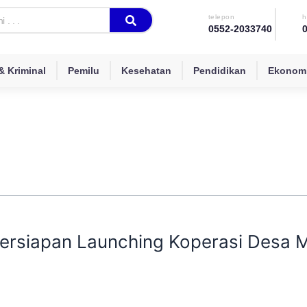
telepon
h
0552-2033740
 Kriminal
Pemilu
Kesehatan
Pendidikan
Ekonomi
rsiapan Launching Koperasi Desa M