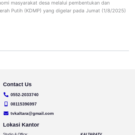
nomi masyarakat desa melalui pembentukan dan
erah Putih (KDMP) yang digelar pada Jumat (1/8/2025)
Contact Us
0552-2033740
08115396997
tvkaltara@gmail.com
Lokasi Kantor
Studio & Office:
KALTARATV