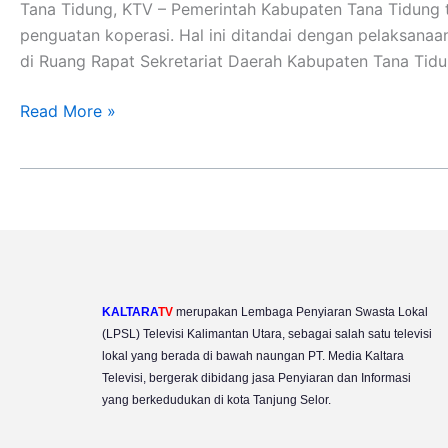
Koperasi
Tana Tidung, KTV – Pemerintah Kabupaten Tana Tidun
Desa
penguatan koperasi. Hal ini ditandai dengan pelaksan
Merah
di Ruang Rapat Sekretariat Daerah Kabupaten Tana Tidun
Putih
(KDMP)
Read More »
KALTARA
TV
merupakan Lembaga Penyiaran Swasta Lokal
(LPSL) Televisi Kalimantan Utara, sebagai salah satu televisi
lokal yang berada di bawah naungan PT. Media Kaltara
Televisi, bergerak dibidang jasa Penyiaran dan Informasi
yang berkedudukan di kota Tanjung Selor.
Y
I
F
T