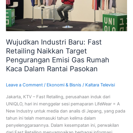
Pengurangan
Emisi
Gas
Rumah
Kaca
Dalam
Wujudkan Industri Baru: Fast
Rantai
Retailing Naikkan Target
Pasokan
Pengurangan Emisi Gas Rumah
Kaca Dalam Rantai Pasokan
Leave a Comment
/
Ekonomi & Bisnis
/
Kaltara Televisi
Jakarta, KTV – Fast Retailing, perusahaan induk dari
UNIQLO, hari ini menggelar sesi pemaparan LifeWear = A
New Industry untuk media dan analis di Jepang, yang pada
tahun ini telah memasuki tahun kelima dalam
penyelenggaraannya. Dalam kesempatan ini, perwakilan
dari Fast Retailing menyampaikan berbagai informasi