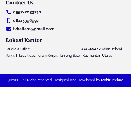
Contact Us
u
s
c
i
t
t
e
t
0552-2033740
u
a
b
t
b
g
o
e
08115396997
e
r
o
r
tvkaltara@gmail.com
a
k
m
Lokasi Kantor
Studio & Office:
KALTARATV
Jalan Jelarai
Raya, RT.101 No.01 Perum Korpri, Tanjung Selor, Kalimantan Utara.
@2022 – All Right Reserved. Designed and Developed by
Mahir Techno