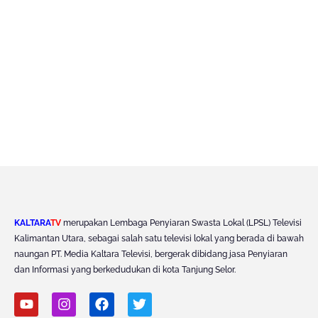
KALTARA
TV
merupakan Lembaga Penyiaran Swasta Lokal (LPSL) Televisi
Kalimantan Utara, sebagai salah satu televisi lokal yang berada di bawah
naungan PT. Media Kaltara Televisi, bergerak dibidang jasa Penyiaran
dan Informasi yang berkedudukan di kota Tanjung Selor.
Y
I
F
T
o
n
a
w