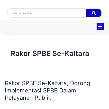
Skip
to
Search
content
Hukum & K
Ekonomi & B
Tentang Kam
Rakor SPBE Se-Kaltara
Rakor
SPBE
Rakor SPBE Se-Kaltara, Dorong
Se-
Kaltara,
Implementasi SPBE Dalam
Dorong
Pelayanan Publik
Implementasi
SPBE