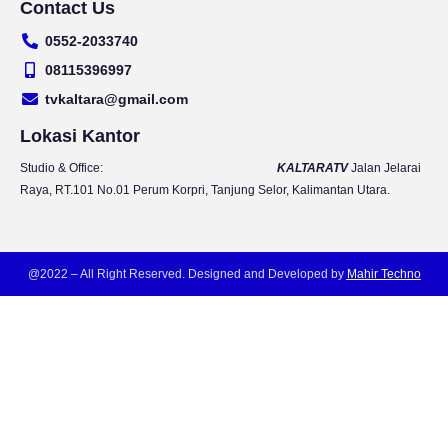
Contact Us
u
s
c
i
t
t
e
t
0552-2033740
u
a
b
t
b
g
o
e
08115396997
e
r
o
r
tvkaltara@gmail.com
a
k
m
Lokasi Kantor
Studio & Office:
KALTARATV
Jalan Jelarai
Raya, RT.101 No.01 Perum Korpri, Tanjung Selor, Kalimantan Utara.
@2022 – All Right Reserved. Designed and Developed by
Mahir Techno