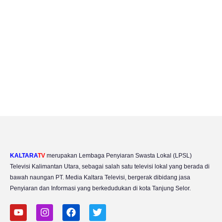
KALTARA
TV
merupakan Lembaga Penyiaran Swasta Lokal (LPSL)
Televisi Kalimantan Utara, sebagai salah satu televisi lokal yang berada di
bawah naungan PT. Media Kaltara Televisi, bergerak dibidang jasa
Penyiaran dan Informasi yang berkedudukan di kota Tanjung Selor.
Y
I
F
T
o
n
a
w