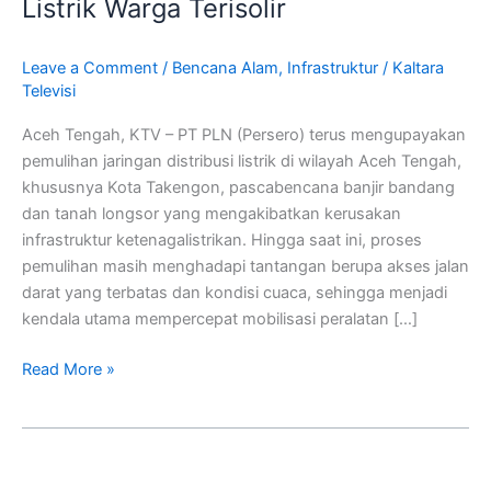
Listrik Warga Terisolir
Terkendala,
PLN
Tetap
Leave a Comment
/
Bencana Alam
,
Infrastruktur
/
Kaltara
Televisi
Upayakan
Pemulihan
Aceh Tengah, KTV – PT PLN (Persero) terus mengupayakan
Jaringan
pemulihan jaringan distribusi listrik di wilayah Aceh Tengah,
Demi
khususnya Kota Takengon, pascabencana banjir bandang
Pulihkan
dan tanah longsor yang mengakibatkan kerusakan
Listrik
infrastruktur ketenagalistrikan. Hingga saat ini, proses
Warga
pemulihan masih menghadapi tantangan berupa akses jalan
Terisolir
darat yang terbatas dan kondisi cuaca, sehingga menjadi
kendala utama mempercepat mobilisasi peralatan […]
Read More »