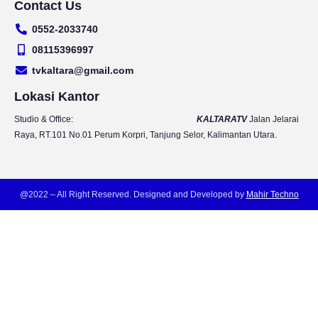
Contact Us
u
s
c
i
t
t
e
t
0552-2033740
u
a
b
t
b
g
o
e
08115396997
e
r
o
r
tvkaltara@gmail.com
a
k
m
Lokasi Kantor
Studio & Office:
KALTARATV
Jalan Jelarai
Raya, RT.101 No.01 Perum Korpri, Tanjung Selor, Kalimantan Utara.
@2022 – All Right Reserved. Designed and Developed by
Mahir Techno