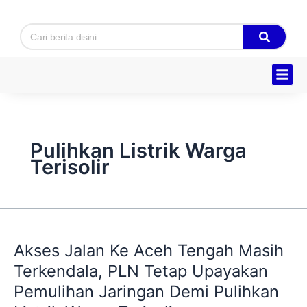
Skip
to
Search
content
Hukum & K
Ekonomi & B
Tentang Kam
Pulihkan Listrik Warga
Terisolir
Akses
Jalan
Akses Jalan Ke Aceh Tengah Masih
Ke
Aceh
Terkendala, PLN Tetap Upayakan
Tengah
Pemulihan Jaringan Demi Pulihkan
Masih