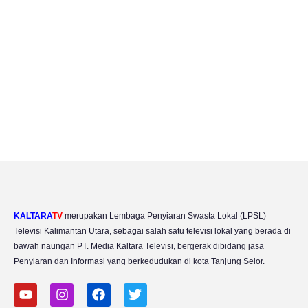
KALTARA
TV
merupakan Lembaga Penyiaran Swasta Lokal (LPSL)
Televisi Kalimantan Utara, sebagai salah satu televisi lokal yang berada di
bawah naungan PT. Media Kaltara Televisi, bergerak dibidang jasa
Penyiaran dan Informasi yang berkedudukan di kota Tanjung Selor.
Y
I
F
T
o
n
a
w