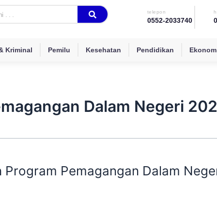
telepon
h
0552-2033740
 Kriminal
Pemilu
Kesehatan
Pendidikan
Ekonomi
Pemagangan Dalam Negeri 20
n Program Pemagangan Dalam Neger