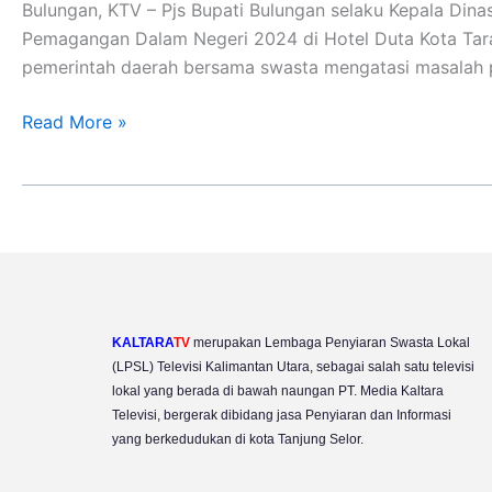
Dalam
Bulungan, KTV – Pjs Bupati Bulungan selaku Kepala Din
Negeri
Pemagangan Dalam Negeri 2024 di Hotel Duta Kota Taraka
pemerintah daerah bersama swasta mengatasi masalah 
Read More »
KALTARA
TV
merupakan Lembaga Penyiaran Swasta Lokal
(LPSL) Televisi Kalimantan Utara, sebagai salah satu televisi
lokal yang berada di bawah naungan PT. Media Kaltara
Televisi, bergerak dibidang jasa Penyiaran dan Informasi
yang berkedudukan di kota Tanjung Selor.
Y
I
F
T