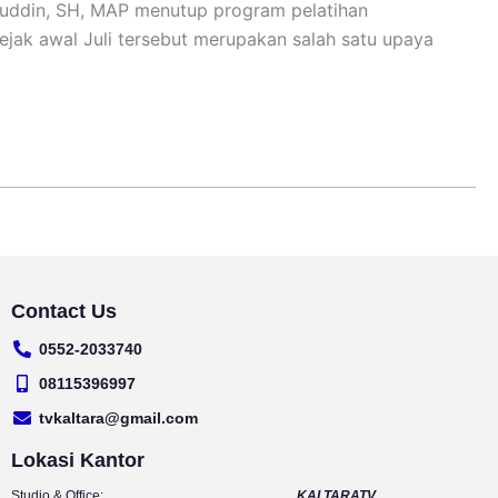
umuddin, SH, MAP menutup program pelatihan
ejak awal Juli tersebut merupakan salah satu upaya
Contact Us
0552-2033740
08115396997
tvkaltara@gmail.com
Lokasi Kantor
Studio & Office:
KALTARATV