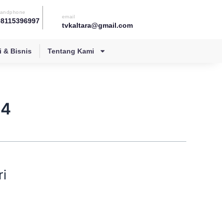
andphone
email
08115396997
tvkaltara@gmail.com
 & Bisnis
Tentang Kami
24
i