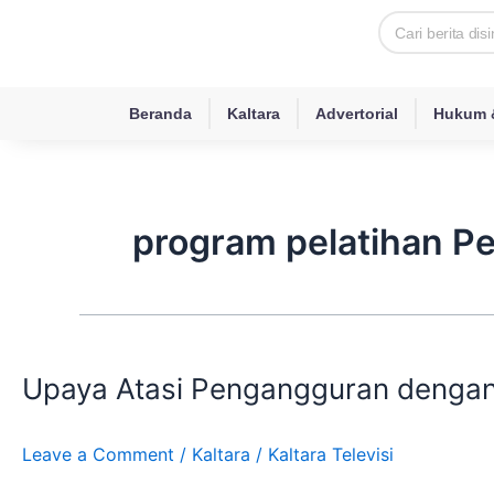
Skip
Search
to
content
Beranda
Kaltara
Advertorial
Hukum &
program pelatihan 
Upaya
Atasi
Upaya Atasi Pengangguran denga
Pengangguran
dengan
Program
Leave a Comment
/
Kaltara
/
Kaltara Televisi
Pemagangan