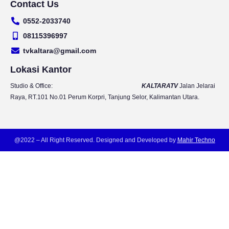
Contact Us
u
s
c
i
t
t
e
t
0552-2033740
u
a
b
t
b
g
o
e
08115396997
e
r
o
r
tvkaltara@gmail.com
a
k
m
Lokasi Kantor
Studio & Office:
KALTARATV
Jalan Jelarai
Raya, RT.101 No.01 Perum Korpri, Tanjung Selor, Kalimantan Utara.
@2022 – All Right Reserved. Designed and Developed by
Mahir Techno