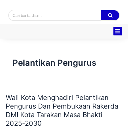
Skip
to
Search
content
Hukum & K
Ekonomi & B
Tentang Kam
Pelantikan Pengurus
Wali
Kota
Wali Kota Menghadiri Pelantikan
Menghadiri
Pelantikan
Pengurus Dan Pembukaan Rakerda
Pengurus
DMI Kota Tarakan Masa Bhakti
Dan
2025-2030
Pembukaan