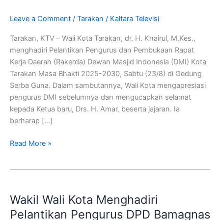
Rakerda
DMI
Leave a Comment
/
Tarakan
/
Kaltara Televisi
Kota
Tarakan, KTV – Wali Kota Tarakan, dr. H. Khairul, M.Kes.,
Tarakan
menghadiri Pelantikan Pengurus dan Pembukaan Rapat
Masa
Kerja Daerah (Rakerda) Dewan Masjid Indonesia (DMI) Kota
Bhakti
Tarakan Masa Bhakti 2025-2030, Sabtu (23/8) di Gedung
2025-
Serba Guna. Dalam sambutannya, Wali Kota mengapresiasi
2030
pengurus DMI sebelumnya dan mengucapkan selamat
kepada Ketua baru, Drs. H. Amar, beserta jajaran. Ia
berharap […]
Read More »
Wakil
Wali
Wakil Wali Kota Menghadiri
Kota
Menghadiri
Pelantikan Pengurus DPD Bamagnas