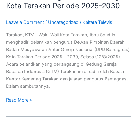
Pelantikan
Kota Tarakan Periode 2025-2030
Pengurus
DPD
Leave a Comment
/
Uncategorized
/
Kaltara Televisi
Bamagnas
Kota
Tarakan, KTV – Wakil Wali Kota Tarakan, Ibnu Saud Is,
Tarakan
menghadiri pelantikan pengurus Dewan Pimpinan Daerah
Periode
Badan Musyawarah Antar Gereja Nasional (DPD Bamagnas)
2025-
Kota Tarakan Periode 2025 – 2030, Selasa (12/8/2025).
2030
Acara pelantikan yang berlangsung di Gedung Gereja
Betesda Indonesia (GTM) Tarakan ini dihadiri oleh Kepala
Kantor Kemenag Tarakan dan jajaran pengurus Bamagnas.
Dalam sambutannya,
Read More »