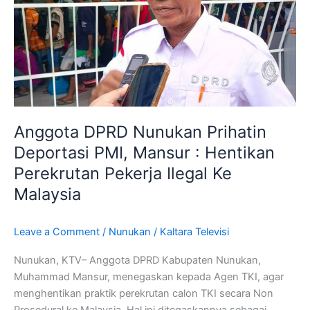
PMI,
Mansur
:
Hentikan
Perekrutan
Pekerja
Ilegal
Anggota DPRD Nunukan Prihatin
Ke
Malaysia
Deportasi PMI, Mansur : Hentikan
Perekrutan Pekerja Ilegal Ke
Malaysia
Leave a Comment
/
Nunukan
/
Kaltara Televisi
Nunukan, KTV– Anggota DPRD Kabupaten Nunukan,
Muhammad Mansur, menegaskan kepada Agen TKI, agar
menghentikan praktik perekrutan calon TKI secara Non
Prosedural ke Malaysia. Hal ini ditegaskannya sebagai