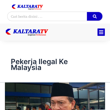
Skip
to
Search
content
Pekerja Ilegal Ke
Malaysia
Anggota
DPRD
Nunukan
Prihatin
Deportasi