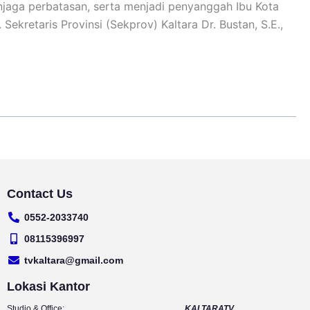
njaga perbatasan, serta menjadi penyanggah Ibu Kota
Sekretaris Provinsi (Sekprov) Kaltara Dr. Bustan, S.E.,
Contact Us
0552-2033740
08115396997
tvkaltara@gmail.com
Lokasi Kantor
Studio & Office:
KALTARATV