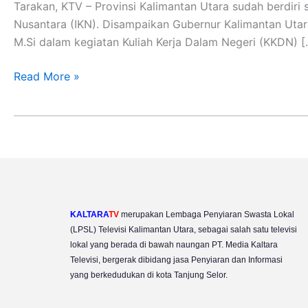
Wilayah
Tarakan, KTV – Provinsi Kalimantan Utara sudah berdir
Perbatasan
Nusantara (IKN). Disampaikan Gubernur Kalimantan Utara (
Dihadapan
M.Si dalam kegiatan Kuliah Kerja Dalam Negeri (KKDN) [
Pasis
Sesko
Read More »
TNI
KALTARA
TV
merupakan Lembaga Penyiaran Swasta Lokal
(LPSL) Televisi Kalimantan Utara, sebagai salah satu televisi
lokal yang berada di bawah naungan PT. Media Kaltara
Televisi, bergerak dibidang jasa Penyiaran dan Informasi
yang berkedudukan di kota Tanjung Selor.
Y
I
F
T