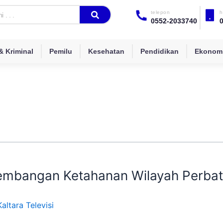
telepon
h
0552-2033740
 Kriminal
Pemilu
Kesehatan
Pendidikan
Ekonomi
kembangan Ketahanan Wilayah Perba
Kaltara Televisi