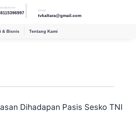
andphone
email
08115396997
tvkaltara@gmail.com
 & Bisnis
Tentang Kami
tasan Dihadapan Pasis Sesko TNI