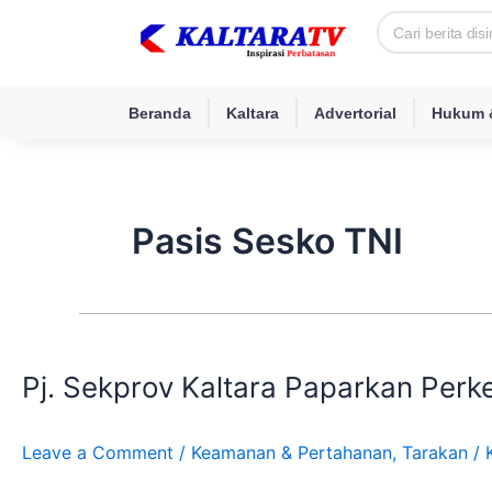
Skip
Search
to
content
Beranda
Kaltara
Advertorial
Hukum &
Pasis Sesko TNI
Pj.
Sekprov
Pj. Sekprov Kaltara Paparkan Per
Kaltara
Paparkan
Perkembangan
Leave a Comment
/
Keamanan & Pertahanan
,
Tarakan
/
Ketahanan