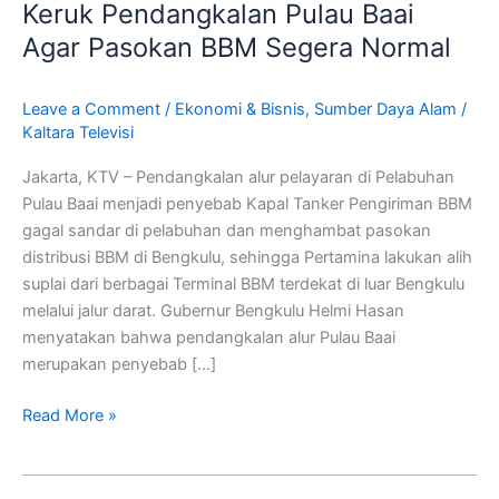
Segera
Keruk Pendangkalan Pulau Baai
Keruk
Agar Pasokan BBM Segera Normal
Pendangkalan
Pulau
Leave a Comment
/
Ekonomi & Bisnis
,
Sumber Daya Alam
/
Baai
Kaltara Televisi
Agar
Pasokan
Jakarta, KTV – Pendangkalan alur pelayaran di Pelabuhan
BBM
Pulau Baai menjadi penyebab Kapal Tanker Pengiriman BBM
Segera
gagal sandar di pelabuhan dan menghambat pasokan
Normal
distribusi BBM di Bengkulu, sehingga Pertamina lakukan alih
suplai dari berbagai Terminal BBM terdekat di luar Bengkulu
melalui jalur darat. Gubernur Bengkulu Helmi Hasan
menyatakan bahwa pendangkalan alur Pulau Baai
merupakan penyebab […]
Read More »