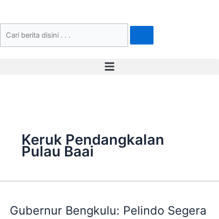
Skip
to
content
Search
Keruk Pendangkalan
Pulau Baai
Gubernur
Bengkulu:
Gubernur Bengkulu: Pelindo Segera
Pelindo