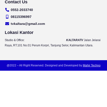
Contact Us
u
s
c
i
t
t
e
t
0552-2033740
u
a
b
t
b
g
o
e
08115396997
e
r
o
r
tvkaltara@gmail.com
a
k
m
Lokasi Kantor
Studio & Office:
KALTARATV
Jalan Jelarai
Raya, RT.101 No.01 Perum Korpri, Tanjung Selor, Kalimantan Utara.
@2022 – All Right Reserved. Designed and Developed by
Mahir Techno