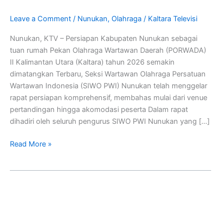
Kaltara
2026,
Leave a Comment
/
Nunukan
,
Olahraga
/
Kaltara Televisi
Diharap
Nunukan, KTV – Persiapan Kabupaten Nunukan sebagai
Seluruh
tuan rumah Pekan Olahraga Wartawan Daerah (PORWADA)
Jurnalis
II Kalimantan Utara (Kaltara) tahun 2026 semakin
Se-
dimatangkan Terbaru, Seksi Wartawan Olahraga Persatuan
Kaltara
Wartawan Indonesia (SIWO PWI) Nunukan telah menggelar
Ikut
rapat persiapan komprehensif, membahas mulai dari venue
Berpartidsipasi
pertandingan hingga akomodasi peserta Dalam rapat
dihadiri oleh seluruh pengurus SIWO PWI Nunukan yang […]
Read More »