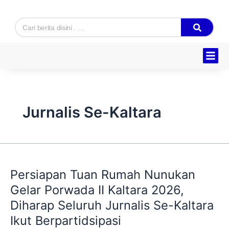
Skip
to
Search
content
Hukum & K
Ekonomi & B
Tentang Kam
Jurnalis Se-Kaltara
Persiapan
Tuan
Persiapan Tuan Rumah Nunukan
Rumah
Nunukan
Gelar Porwada II Kaltara 2026,
Gelar
Diharap Seluruh Jurnalis Se-Kaltara
Porwada
Ikut Berpartidsipasi
II