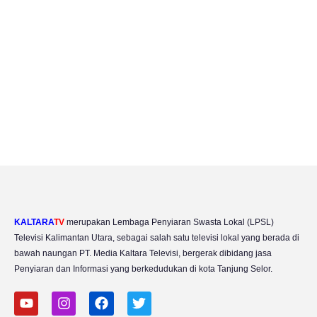
KALTARA
TV
merupakan Lembaga Penyiaran Swasta Lokal (LPSL)
Televisi Kalimantan Utara, sebagai salah satu televisi lokal yang berada di
bawah naungan PT. Media Kaltara Televisi, bergerak dibidang jasa
Penyiaran dan Informasi yang berkedudukan di kota Tanjung Selor.
Y
I
F
T
o
n
a
w