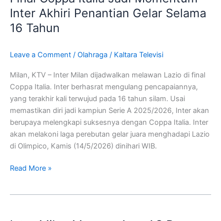
Jadi
Inter Akhiri Penantian Gelar Selama
Momentum
16 Tahun
Inter
Akhiri
Leave a Comment
/
Olahraga
/
Kaltara Televisi
Penantian
Gelar
Milan, KTV – Inter Milan dijadwalkan melawan Lazio di final
Selama
Coppa Italia. Inter berhasrat mengulang pencapaiannya,
16
yang terakhir kali terwujud pada 16 tahun silam. Usai
Tahun
memastikan diri jadi kampiun Serie A 2025/2026, Inter akan
berupaya melengkapi suksesnya dengan Coppa Italia. Inter
akan melakoni laga perebutan gelar juara menghadapi Lazio
di Olimpico, Kamis (14/5/2026) dinihari WIB.
Read More »
Inter
Milan