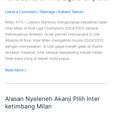
Inter
Kena
Leave a Comment
/
Olahraga
/
Kaltara Televisi
Bantai
Di
Milan, KTV – Lautaro Martinez mengungkap kekalahan telak
Final
Inter Milan di final Liga Champions 2024/2025 sempat
Liga
membuatnya tertekan. Ia tak pernah menyangka Si Ular
Champions
dibantai di final. Inter Milan mengakhiri musim 2024/2025
dengan menyesakan. Si Ular gagal meraih gelar di musim
tersebut. Padahal, Inter sempat berpeluang meraih treble.
Gelar juara yang di depan mata pupus
Read More »
Alasan
Nyeleneh
Alasan Nyeleneh Akanji Pilih Inter
Akanji
Pilih
ketimbang Milan
Inter