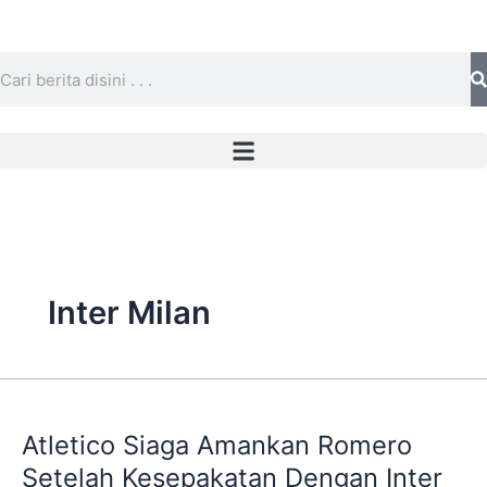
Skip
to
content
Search
Inter Milan
Atletico
Siaga
Atletico Siaga Amankan Romero
Amankan
Romero
Setelah Kesepakatan Dengan Inter