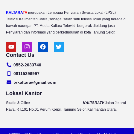
KALTARA
TV
merupakan Lembaga Penyiaran Swasta Lokal (LPSL)
Televisi Kalimantan Utara, sebagai salah satu televisi lokal yang berada di
bawah naungan PT. Media Kaltara Televisi, bergerak dibidang jasa
Penyiaran dan Informasi yang berkedudukan di kota Tanjung Selor.
Y
I
F
T
o
n
a
w
Contact Us
u
s
c
i
t
t
e
t
0552-2033740
u
a
b
t
b
g
o
e
08115396997
e
r
o
r
tvkaltara@gmail.com
a
k
m
Lokasi Kantor
Studio & Office:
KALTARATV
Jalan Jelarai
Raya, RT.101 No.01 Perum Korpri, Tanjung Selor, Kalimantan Utara.