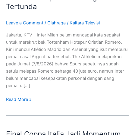
Setelah
Tertunda
Kesepakatan
Dengan
Leave a Comment
/
Olahraga
/
Kaltara Televisi
Inter
Tertunda
Jakarta, KTV – Inter Milan belum mencapai kata sepakat
untuk merekrut bek Tottenham Hotspur Cristian Romero.
Kini muncul Atlético Madrid dan Arsenal yang ikut memburu
pemain asal Argentina tersebut. The Athletic melaporkan
pada Jumat (7/8/2026) bahwa Spurs sebetulnya sudah
setuju melepas Romero seharga 40 juta euro, namun Inter
belum mencapai kesepakatan personal dengan sang
pemain. […]
Read More »
Final
Coppa
Final Coppa Italia Jadi Momentum
Italia