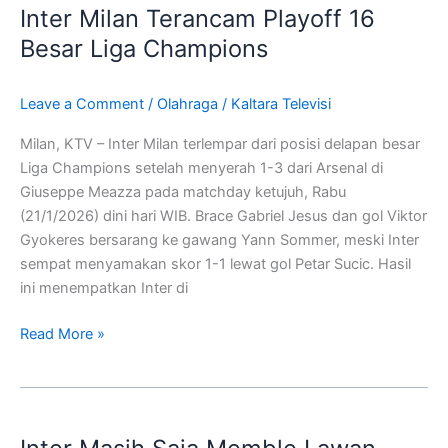
Inter Milan Terancam Playoff 16
Terancam
Playoff
Besar Liga Champions
16
Besar
Leave a Comment
/
Olahraga
/
Kaltara Televisi
Liga
Champions
Milan, KTV – Inter Milan terlempar dari posisi delapan besar
Liga Champions setelah menyerah 1-3 dari Arsenal di
Giuseppe Meazza pada matchday ketujuh, Rabu
(21/1/2026) dini hari WIB. Brace Gabriel Jesus dan gol Viktor
Gyokeres bersarang ke gawang Yann Sommer, meski Inter
sempat menyamakan skor 1-1 lewat gol Petar Sucic. Hasil
ini menempatkan Inter di
Read More »
Inter
Masih
Saja