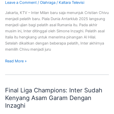
Leave a Comment
/
Olahraga
/
Kaltara Televisi
Untuk
Chivu
Jakarta, KTV – Inter Milan baru saja menunjuk Cristian Chivu
Di
menjadi pelatih baru. Piala Dunia Antarklub 2025 langsung
Inter
menjadi ujian bagi pelatih asal Rumania itu. Pada akhir
musim ini, Inter ditinggal oleh Simone Inzaghi. Pelatih asal
Italia itu hengkang untuk menerima pinangan Al Hilal.
Setelah dikaitkan dengan beberapa pelatih, Inter akhirnya
memilih Chivu menjadi juru
Read More »
Final
Liga
Final Liga Champions: Inter Sudah
Champions:
Inter
Kenyang Asam Garam Dengan
Sudah
Inzaghi
Kenyang