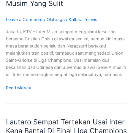
Usai
Musim Yang Sulit
Jalani
Awal
Leave a Comment
/
Olahraga
/
Kaltara Televisi
Musim
Yang
Jakarta, KTV – Inter Milan sempat mengalami kesulitan
Sulit
bersama Cristian Chivu di awal musim ini, namun kini masa-
masa berat sudah berlalu dan Nerazzurri bertekad
melanjutkan tren positif, termasuk saat menghadapi Union
Saint-Gilloise di Liga Champions. Usai menelan dua
kekalahan dari Udinese dan Juventus di awal Serie A musim
ini, Inter memenangkan empat laga selanjutnya, termasuk
Read More »
Lautaro
Sempat
Lautaro Sempat Tertekan Usai Inter
Tertekan
Usai
Kena Bantai Di Final Liga Champions