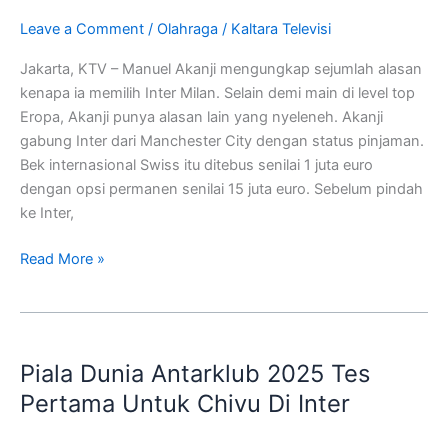
ketimbang
Leave a Comment
/
Olahraga
/
Kaltara Televisi
Milan
Jakarta, KTV – Manuel Akanji mengungkap sejumlah alasan
kenapa ia memilih Inter Milan. Selain demi main di level top
Eropa, Akanji punya alasan lain yang nyeleneh. Akanji
gabung Inter dari Manchester City dengan status pinjaman.
Bek internasional Swiss itu ditebus senilai 1 juta euro
dengan opsi permanen senilai 15 juta euro. Sebelum pindah
ke Inter,
Read More »
Piala
Dunia
Piala Dunia Antarklub 2025 Tes
Antarklub
2025
Pertama Untuk Chivu Di Inter
Tes
Pertama