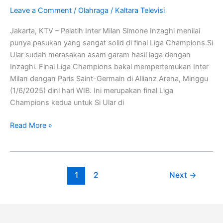
Asam
Leave a Comment
/
Olahraga
/
Kaltara Televisi
Garam
Dengan
Jakarta, KTV – Pelatih Inter Milan Simone Inzaghi menilai
Inzaghi
punya pasukan yang sangat solid di final Liga Champions.Si
Ular sudah merasakan asam garam hasil laga dengan
Inzaghi. Final Liga Champions bakal mempertemukan Inter
Milan dengan Paris Saint-Germain di Allianz Arena, Minggu
(1/6/2025) dini hari WIB. Ini merupakan final Liga
Champions kedua untuk Si Ular di
Read More »
1
2
Next
→