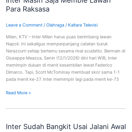
Inter Masih Saja Memble Lawan
Memble
Para Raksasa
Lawan
Para
Leave a Comment
/
Olahraga
/
Kaltara Televisi
Raksasa
Milan, KTV – Inter Milan harus puas berimbang lawan
Napoli. Ini sekaligus memperpanjang catatan buruk
Nerazzurri setiap bertemu sesama rival scudetto. Bermain di
Giuseppe Meazza, Senin (12/1/2026) dini hari WIB, Inter
memimpin duluan di menit kesembilan lewat Federico
Dimarco. Tapi, Scott McTominay membuat skor sama 1-1
pada menit ke-27. Inter memimpin lagi pada menit ke-73
Read More »
Inter
Sudah
Inter Sudah Bangkit Usai Jalani Awal
Bangkit