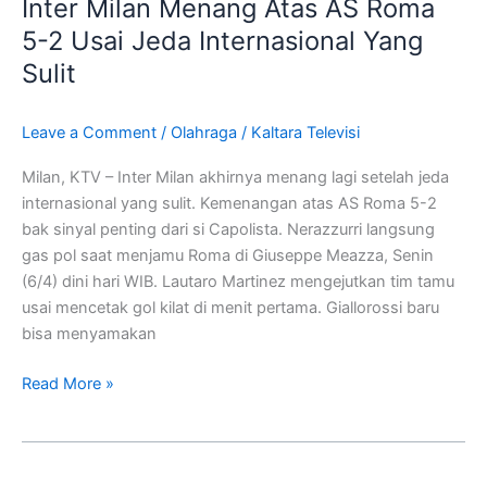
Inter Milan Menang Atas AS Roma
Menang
Atas
5-2 Usai Jeda Internasional Yang
AS
Sulit
Roma
5-
Leave a Comment
/
Olahraga
/
Kaltara Televisi
2
Usai
Milan, KTV – Inter Milan akhirnya menang lagi setelah jeda
Jeda
internasional yang sulit. Kemenangan atas AS Roma 5-2
Internasional
bak sinyal penting dari si Capolista. Nerazzurri langsung
Yang
gas pol saat menjamu Roma di Giuseppe Meazza, Senin
Sulit
(6/4) dini hari WIB. Lautaro Martinez mengejutkan tim tamu
usai mencetak gol kilat di menit pertama. Giallorossi baru
bisa menyamakan
Read More »
Inter
Milan