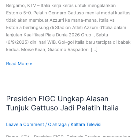
Kualitas
Bergamo, KTV – Italia kerja keras untuk mengalahkan
Estonio 5-0. Pelatih Gennaro Gattuso menilai modal kualitas
tidak akan membuat Azzurri ke mana-mana. Italia vs
Estonia berlangsung di Stadion Atleti Azzurri d’Italia dalam
lanjutan Kualifikasi Piala Dunia 2026 Grup I, Sabtu
(6/9/2025) dini hari WIB. Gol-gol Italia baru tercipta di babak
kedua. Moise Kean, Giacomo Raspadori, […]
Read More »
Presiden
FIGC
Presiden FIGC Ungkap Alasan
Ungkap
Alasan
Tunjuk Gattuso Jadi Pelatih Italia
Tunjuk
Gattuso
Leave a Comment
/
Olahraga
/
Kaltara Televisi
Jadi
Pelatih
Roma, KTV – Presiden FIGC, Gabriele Gravina, mengungkap