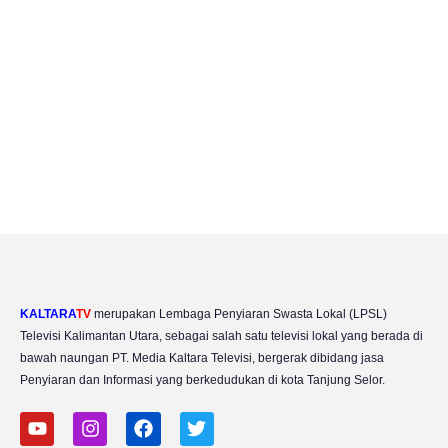
KALTARA
TV
merupakan Lembaga Penyiaran Swasta Lokal (LPSL)
Televisi Kalimantan Utara, sebagai salah satu televisi lokal yang berada di
bawah naungan PT. Media Kaltara Televisi, bergerak dibidang jasa
Penyiaran dan Informasi yang berkedudukan di kota Tanjung Selor.
Y
I
F
T
o
n
a
w