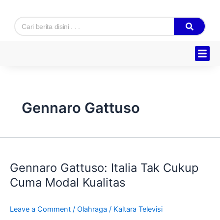
Skip
to
Search
content
Hukum & K
Ekonomi & B
Tentang Kam
Gennaro Gattuso
Gennaro
Gattuso:
Gennaro Gattuso: Italia Tak Cukup
Italia
Tak
Cuma Modal Kualitas
Cukup
Cuma
Leave a Comment
/
Olahraga
/
Kaltara Televisi
Modal