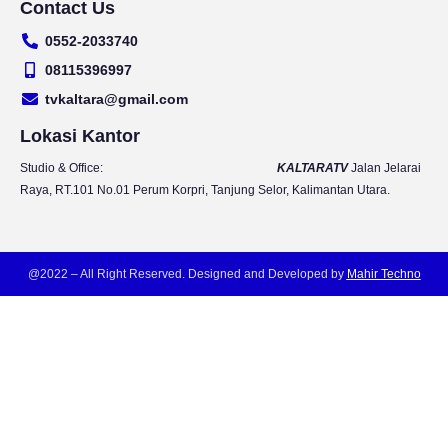
Contact Us
u
s
c
i
t
t
e
t
0552-2033740
u
a
b
t
b
g
o
e
08115396997
e
r
o
r
tvkaltara@gmail.com
a
k
m
Lokasi Kantor
Studio & Office:
KALTARATV
Jalan Jelarai
Raya, RT.101 No.01 Perum Korpri, Tanjung Selor, Kalimantan Utara.
@2022 – All Right Reserved. Designed and Developed by
Mahir Techno