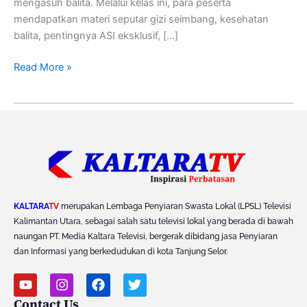
mengasuh balita. Melalui kelas ini, para peserta
mendapatkan materi seputar gizi seimbang, kesehatan
balita, pentingnya ASI eksklusif, […]
Read More »
KALTARA
TV
merupakan Lembaga Penyiaran Swasta Lokal (LPSL) Televisi
Kalimantan Utara, sebagai salah satu televisi lokal yang berada di bawah
naungan PT. Media Kaltara Televisi, bergerak dibidang jasa Penyiaran
dan Informasi yang berkedudukan di kota Tanjung Selor.
Y
I
F
T
o
n
a
w
Contact Us
u
s
c
i