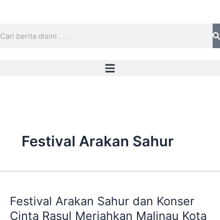
Skip
to
content
Search
Festival Arakan Sahur
Festival
Arakan
Festival Arakan Sahur dan Konser
Sahur
dan
Cinta Rasul Meriahkan Malinau Kota