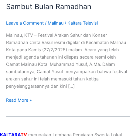
Konser
Sambut Bulan Ramadhan
Cinta
Rasul
Leave a Comment
/
Malinau
/
Kaltara Televisi
Meriahkan
Malinau
Malinau, KTV – Festival Arakan Sahur dan Konser
Kota
Ramadhan Cinta Rasul resmi digelar di Kecamatan Malinau
Sambut
Kota pada Kamis (27/2/2025) malam. Acara yang telah
Bulan
menjadi agenda tahunan ini dilepas secara resmi oleh
Ramadhan
Camat Malinau Kota, Muhammad Yusuf, A.Ma. Dalam
sambutannya, Camat Yusuf menyampaikan bahwa festival
arakan sahur ini telah memasuki tahun ketiga
penyelenggaraannya dan kini […]
Read More »
KALTARA
TV
merupakan Lembaga Penyiaran Swasta Lokal