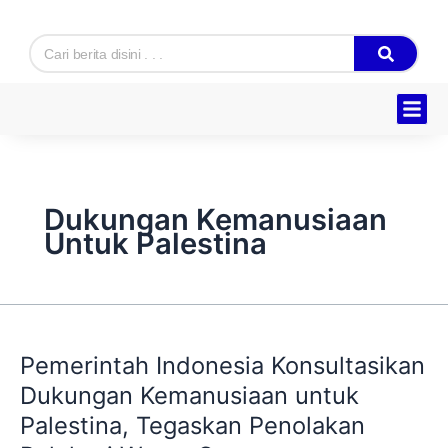
Skip
to
Search
content
Hukum & K
Ekonomi & B
Tentang Kam
Dukungan Kemanusiaan
Untuk Palestina
Pemerintah
Indonesia
Pemerintah Indonesia Konsultasikan
Konsultasikan
Dukungan
Dukungan Kemanusiaan untuk
Kemanusiaan
Palestina, Tegaskan Penolakan
untuk