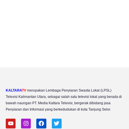
KALTARA
TV
merupakan Lembaga Penyiaran Swasta Lokal (LPSL)
Televisi Kalimantan Utara, sebagai salah satu televisi lokal yang berada di
bawah naungan PT. Media Kaltara Televisi, bergerak dibidang jasa
Penyiaran dan Informasi yang berkedudukan di kota Tanjung Selor.
Y
I
F
T
o
n
a
w