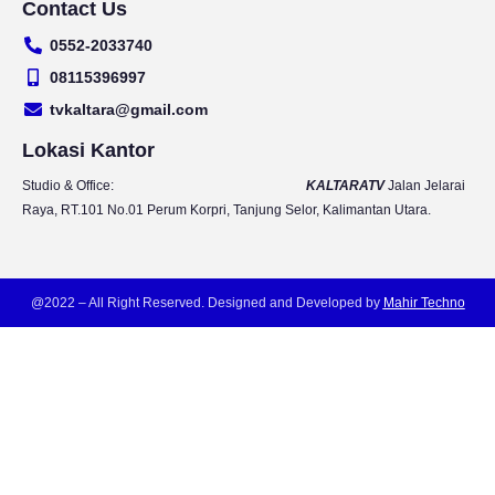
Contact Us
u
s
c
i
t
t
e
t
0552-2033740
u
a
b
t
b
g
o
e
08115396997
e
r
o
r
tvkaltara@gmail.com
a
k
m
Lokasi Kantor
Studio & Office:
KALTARATV
Jalan Jelarai
Raya, RT.101 No.01 Perum Korpri, Tanjung Selor, Kalimantan Utara.
@2022 – All Right Reserved. Designed and Developed by
Mahir Techno