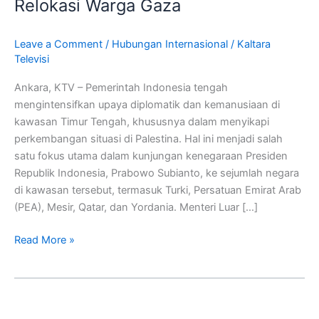
Relokasi Warga Gaza
Palestina,
Tegaskan
Penolakan
Leave a Comment
/
Hubungan Internasional
/
Kaltara
Televisi
Relokasi
Warga
Ankara, KTV – Pemerintah Indonesia tengah
Gaza
mengintensifkan upaya diplomatik dan kemanusiaan di
kawasan Timur Tengah, khususnya dalam menyikapi
perkembangan situasi di Palestina. Hal ini menjadi salah
satu fokus utama dalam kunjungan kenegaraan Presiden
Republik Indonesia, Prabowo Subianto, ke sejumlah negara
di kawasan tersebut, termasuk Turki, Persatuan Emirat Arab
(PEA), Mesir, Qatar, dan Yordania. Menteri Luar […]
Read More »