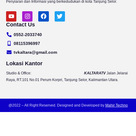
Penyiaran dan Informasi yang berkedudukan di kota Tanjung Selor.
Y
I
F
T
o
n
a
w
Contact Us
u
s
c
i
t
t
e
t
0552-2033740
u
a
b
t
b
g
o
e
08115396997
e
r
o
r
tvkaltara@gmail.com
a
k
m
Lokasi Kantor
Studio & Office:
KALTARATV
Jalan Jelarai
Raya, RT.101 No.01 Perum Korpri, Tanjung Selor, Kalimantan Utara.
@2022 – All Right Reserved. Designed and Developed by
Mahir Techno