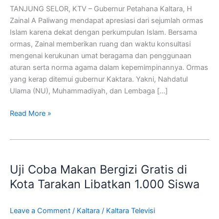
dari
TANJUNG SELOR, KTV – Gubernur Petahana Kaltara, H
LDII
Zainal A Paliwang mendapat apresiasi dari sejumlah ormas
Islam karena dekat dengan perkumpulan Islam. Bersama
ormas, Zainal memberikan ruang dan waktu konsultasi
mengenai kerukunan umat beragama dan penggunaan
aturan serta norma agama dalam kepemimpinannya. Ormas
yang kerap ditemui gubernur Kaktara. Yakni, Nahdatul
Ulama (NU), Muhammadiyah, dan Lembaga […]
Read More »
Uji
Coba
Uji Coba Makan Bergizi Gratis di
Makan
Bergizi
Kota Tarakan Libatkan 1.000 Siswa
Gratis
di
Leave a Comment
/
Kaltara
/
Kaltara Televisi
Kota