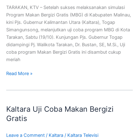
Tarakan
TARAKAN, KTV – Setelah sukses melaksanakan simulasi
Libatkan
Program Makan Bergizi Gratis (MBG) di Kabupaten Malinau,
1.000
kini Pjs. Gubernur Kalimantan Utara (Kaltara), Togap
Siswa
Simangunsong, melanjutkan uji coba program MBG di Kota
Tarakan, Sabtu (19/10). Kunjungan Pjs. Gubernur Togap
didampingi Pj. Walikota Tarakan, Dr. Bustan, SE, M.Si., Uji
coba program Makan Bergizi Gratis ini disambut cukup
meriah
Read More »
Kaltara
Uji
Kaltara Uji Coba Makan Bergizi
Coba
Makan
Gratis
Bergizi
Gratis
Leave a Comment
/
Kaltara
/
Kaltara Televisi