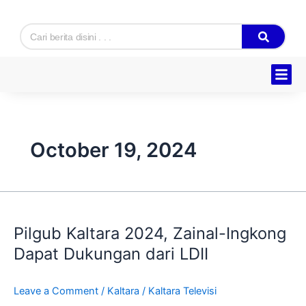
Skip
to
Search
content
Hukum & K
Ekonomi & B
Tentang Kam
October 19, 2024
Pilgub
Kaltara
Pilgub Kaltara 2024, Zainal-Ingkong
2024,
Zainal-
Dapat Dukungan dari LDII
Ingkong
Dapat
Leave a Comment
/
Kaltara
/
Kaltara Televisi
Dukungan